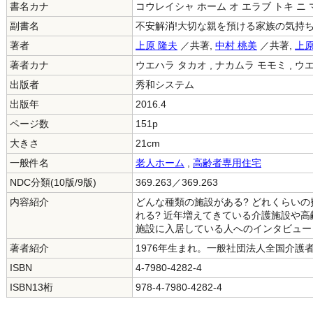
書名カナ
コウレイシャ ホーム オ エラブ トキ ニ 
副書名
不安解消!大切な親を預ける家族の気持
著者
上原 隆夫
／共著,
中村 桃美
／共著,
上原
著者カナ
ウエハラ タカオ , ナカムラ モモミ , 
出版者
秀和システム
出版年
2016.4
ページ数
151p
大きさ
21cm
一般件名
老人ホーム
,
高齢者専用住宅
NDC分類(10版/9版)
369.263／369.263
内容紹介
どんな種類の施設がある? どれくらいの
れる? 近年増えてきている介護施設や
施設に入居している人へのインタビュー
著者紹介
1976年生まれ。一般社団法人全国介護
ISBN
4-7980-4282-4
ISBN13桁
978-4-7980-4282-4