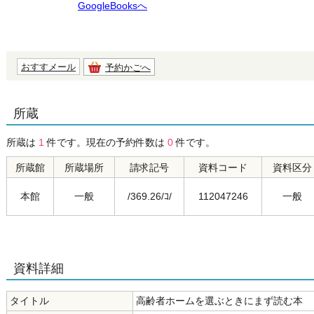
GoogleBooksへ
おすすメール
予約かごへ
所蔵
所蔵は
1
件です。現在の予約件数は
0
件です。
所蔵館
所蔵場所
請求記号
資料コード
資料区分
本館
一般
/369.26/ｺ/
112047246
一般
資料詳細
タイトル
高齢者ホームを選ぶときにまず読む本