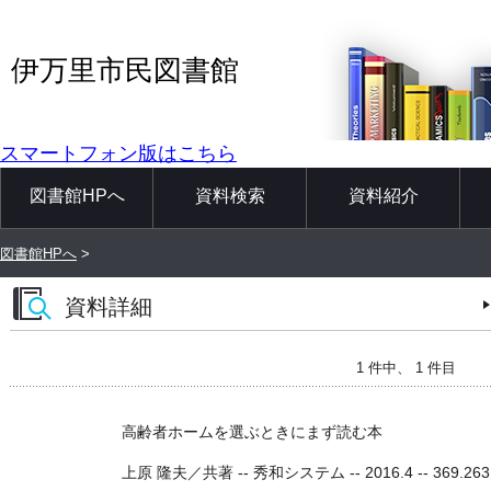
伊万里市民図書館
スマートフォン版はこちら
図書館HPへ
資料検索
資料紹介
図書館HPへ
>
資料詳細
1 件中、 1 件目
高齢者ホームを選ぶときにまず読む本
上原 隆夫／共著 -- 秀和システム -- 2016.4 -- 369.263