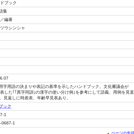
ンドブック
語集
／編著
 ツウシンシャ
6.07
用字用語の決まりや表記の基準を示したハンドブック。文化審議会が
に発表した｢｢異字同訓｣の漢字の使い分け例｣を参考にして語義、用例を見直
版。見返しに時差表、年齢早見表あり。
ブック
7-1
-0687-1
ページの先