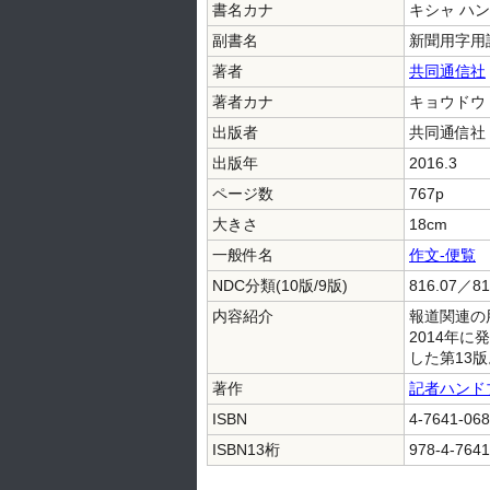
書名カナ
キシャ ハ
副書名
新聞用字用
著者
共同通信社
著者カナ
キョウドウ
出版者
共同通信社
出版年
2016.3
ページ数
767p
大きさ
18cm
一般件名
作文-便覧
NDC分類(10版/9版)
816.07／81
内容紹介
報道関連の
2014年
した第13
著作
記者ハンド
ISBN
4-7641-068
ISBN13桁
978-4-7641