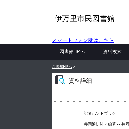
伊万里市民図書館
スマートフォン版はこちら
図書館HPへ
資料検索
図書館HPへ
>
資料詳細
記者ハンドブック
共同通信社／編著 -- 共同通信社