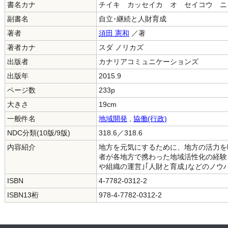
書名カナ
チイキ カッセイカ オ セイコウ ニ
副書名
自立･継続と人財育成
著者
須田 憲和
／著
著者カナ
スダ ノリカズ
出版者
カナリアコミュニケーションズ
出版年
2015.9
ページ数
233p
大きさ
19cm
一般件名
地域開発
,
協働(行政)
NDC分類(10版/9版)
318.6／318.6
内容紹介
地方を元気にするために、地方の活力を
者が各地方で携わった地域活性化の経験
や組織の運営｣｢人財と育成｣などのノウ
ISBN
4-7782-0312-2
ISBN13桁
978-4-7782-0312-2