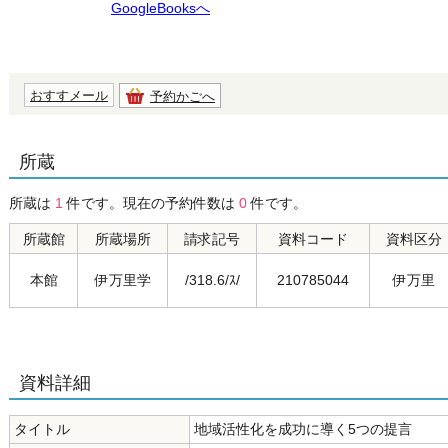
GoogleBooksへ
おすすメール
予約かごへ
所蔵
所蔵は
1
件です。現在の予約件数は
0
件です。
所蔵館
所蔵場所
請求記号
資料コード
資料区分
本館
伊万里学
/318.6/ｽ/
210785044
伊万里
資料詳細
タイトル
地域活性化を成功に導く5つの提言