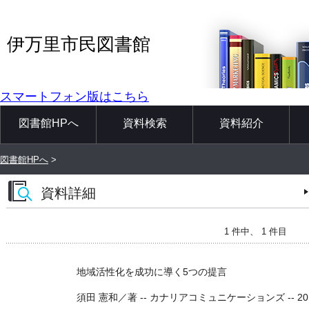
伊万里市民図書館
スマートフォン版はこちら
図書館HPへ
資料検索
資料紹介
図書館HPへ
>
資料詳細
1 件中、 1 件目
地域活性化を成功に導く5つの提言
須田 憲和／著 -- カナリアコミュニケーションズ -- 2015.9