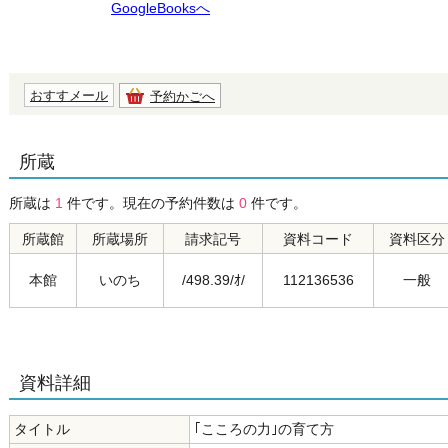
GoogleBooksへ
おすすメール
予約かごへ
所蔵
所蔵は
1
件です。現在の予約件数は
0
件です。
所蔵館
所蔵場所
請求記号
資料コード
資料区分
本館
いのち
/498.39/ｵ/
112136536
一般
資料詳細
タイトル
｢こころの力｣の育て方