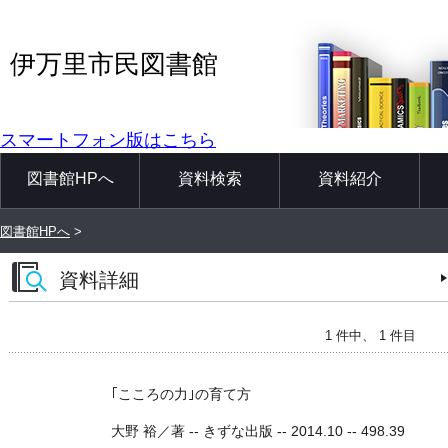
伊万里市民図書館
スマートフォン版はこちら
図書館HPへ
資料検索
資料紹介
図書館HPへ
>
資料詳細
1 件中、 1 件目
｢こころの力｣の育て方
大野 裕／著 -- きずな出版 -- 2014.10 -- 498.39