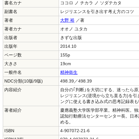
書名カナ
ココロ ノ チカラ ノ ソダテカタ
副書名
レジリエンスを引き出す考え方のコツ
著者
大野 裕
／著
著者カナ
オオノ ユタカ
出版者
きずな出版
出版年
2014.10
ページ数
155p
大きさ
19cm
一般件名
精神衛生
NDC分類(10版/9版)
498.39／498.39
内容紹介
自分の｢判断｣を大切にする、迷ったら
レジリエンス(逆境から立ち直る力)を
ングに使える書き込み式の思考記録表も
著者紹介
慶應義塾大学医学部卒業。精神科医。独
認知行動療法センターセンター長。日本
める。
ISBN
4-907072-21-6