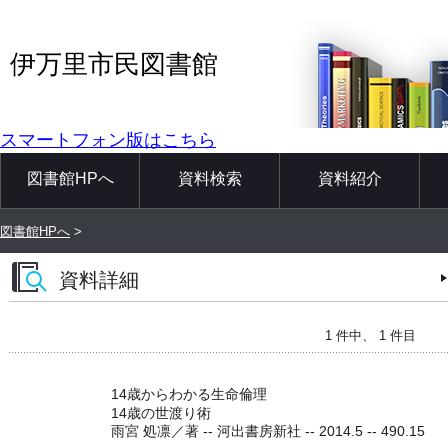
伊万里市民図書館
スマートフォン版はこちら
図書館HPへ
資料検索
資料紹介
図書館HPへ
>
資料詳細
1 件中、 1 件目
14歳からわかる生命倫理
14歳の世渡り術
雨宮 処凛／著 -- 河出書房新社 -- 2014.5 -- 490.15