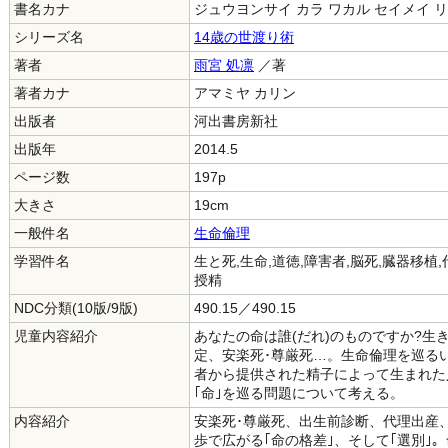
書名カナ
ジュウヨンサイ カラ ワカル セイメイ 
シリーズ名
14歳の世渡り術
著者
雨宮 処凛
／著
著者カナ
アマミヤ カリン
出版者
河出書房新社
出版年
2014.5
ページ数
197p
大きさ
19cm
一般件名
生命倫理
学習件名
生と死,生命,道徳,障害者,脳死,臓器移植,
授精
NDC分類(10版/9版)
490.15／490.15
児童内容紹介
あなたの命は誰(だれ)のものですか?生
定、安楽死･尊厳死…。生命倫理を巡る
者から提供された精子によって生まれた
｢命｣を巡る問題について考える。
内容紹介
安楽死･尊厳死、出生前診断、代理出産
歩で広がる｢命の格差｣、そして｢選別｣