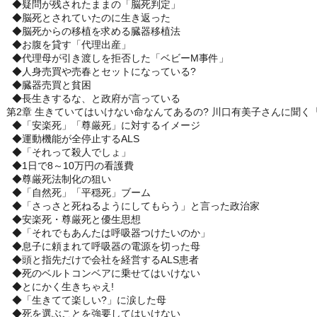
◆疑問が残されたままの「脳死判定」
◆脳死とされていたのに生き返った
◆脳死からの移植を求める臓器移植法
◆お腹を貸す「代理出産」
◆代理母が引き渡しを拒否した「ベビーM事件」
◆人身売買や売春とセットになっている?
◆臓器売買と貧困
◆長生きするな、と政府が言っている
第2章 生きていてはいけない命なんてあるの? 川口有美子さんに聞く
◆「安楽死」「尊厳死」に対するイメージ
◆運動機能が全停止するALS
◆「それって殺人でしょ」
◆1日で8～10万円の看護費
◆尊厳死法制化の狙い
◆「自然死」「平穏死」ブーム
◆「さっさと死ねるようにしてもらう」と言った政治家
◆安楽死・尊厳死と優生思想
◆「それでもあんたは呼吸器つけたいのか」
◆息子に頼まれて呼吸器の電源を切った母
◆頭と指先だけで会社を経営するALS患者
◆死のベルトコンベアに乗せてはいけない
◆とにかく生きちゃえ!
◆「生きてて楽しい?」に涙した母
◆死を選ぶことを強要してはいけない