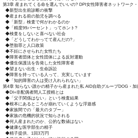
第3章 産まれてくる命を選んでいいの? DPI女性障害者ネットワー
◆新型出生前診断の衝撃
◆産まれる前の胎児を調べる
◆「新型」検査で何がわかるのか
◆「精度99パーセント」ってホント?
◆検査をしないと喜べない社会
◆「どうしてわかってて産んだの?」
◆堕胎罪と人口政策
◆不妊にさせられた女性たち
◆障害者団体と女性団体による反対運動
◆優生保護法を告発した女性障害者
◆望まない出生・生命訴訟
◆障害を持っている人って、充実しています
◆「知的障害の人は受け入れられない」
第4章 知らない誰かの精子から産まれた私 AID自助グループDOG・
◆DI=非配偶者間人工授精とは
◆「父子関係はない」という検査結果
◆根本にあるところが崩れていくような浮遊感
◆家族間での「最大のタブー」
◆家族の危機的状況で知らされる
◆何人産まれたのか、公的な数値はない
◆健康な医学部生の精子
◆精子提供、1回3万円