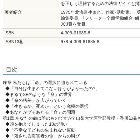
を正しく理解するための法律ガイドも掲
著者紹介
1975年北海道生まれ。作家･活動家。
編集委員、｢フリーター全般労働組合｣組
JCJ賞を受賞。
ISBN
4-309-61685-8
ISBN13桁
978-4-309-61685-8
目次
序章 私たちは「命」の選択に迫られている
◆「自分は生まれてこないほうがよかったの?」
◆まるでSFのような「命」の世界
◆「命の格差」が広がっていく
◆「生きるか、死ぬか」という究極の選択
◆あなたがブチあたる「命」の問題
第1章 あなたの命は誰のものですか? 山梨大学医学部教授・香川知晶
◆頭を抱えてしまった10の問い
◆「不幸な子どもの生まれない運動」
◆「殺される障害者の側」からの叫び