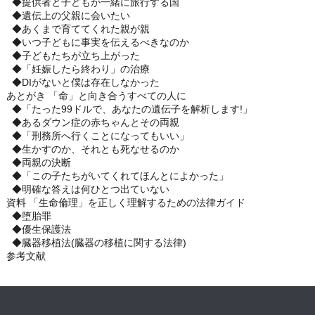
◆提供者と子どもが一緒に旅行する国
◆遺伝上の父親に会いたい
◆あくまで育ててくれた親が親
◆いつ子どもに事実を伝えるべきなのか
◆子どもたちが立ち上がった
◆「妊娠したら終わり」の治療
◆DIがないと僕は存在しなかった
あとがき 「命」と向き合うすべての人に
◆「たった99ドルで、あなたの遺伝子を解析します!」
◆あるダウン症の赤ちゃんとその両親
◆「刑務所へ行くことになってもいい」
◆生かすのか、それとも死なせるのか
◆両親の決断
◆「この子たちがいてくれてほんとによかった」
◆明確な答えは何ひとつ出ていない
資料 「生命倫理」を正しく理解するための法律ガイド
◆堕胎罪
◆優生保護法
◆臓器移植法(臓器の移植に関する法律)
参考文献