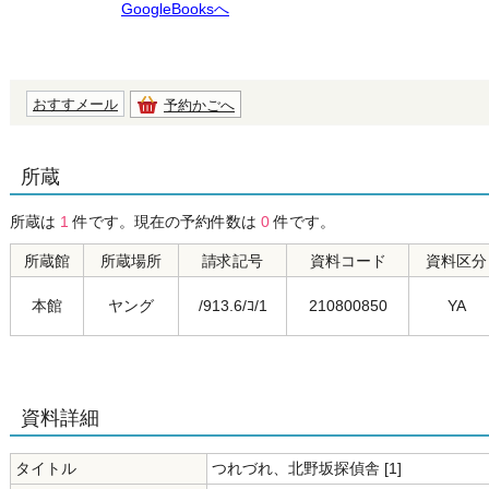
GoogleBooksへ
おすすメール
予約かごへ
所蔵
所蔵は
1
件です。現在の予約件数は
0
件です。
所蔵館
所蔵場所
請求記号
資料コード
資料区分
本館
ヤング
/913.6/ｺ/1
210800850
YA
資料詳細
タイトル
つれづれ、北野坂探偵舎 [1]