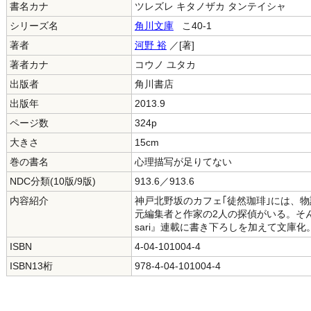
書名カナ
ツレズレ キタノザカ タンテイシャ
シリーズ名
角川文庫
こ40-1
著者
河野 裕
／[著]
著者カナ
コウノ ユタカ
出版者
角川書店
出版年
2013.9
ページ数
324p
大きさ
15cm
巻の書名
心理描写が足りてない
NDC分類(10版/9版)
913.6／913.6
内容紹介
神戸北野坂のカフェ｢徒然珈琲｣には、
元編集者と作家の2人の探偵がいる。そん
sari』連載に書き下ろしを加えて文庫化
ISBN
4-04-101004-4
ISBN13桁
978-4-04-101004-4