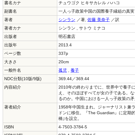
書名カナ
チュウゴク ヒキサカレル ハハコ
副書名
一人っ子政策中国の国際養子縁組の真実
著者
シンラン
／著,
佐藤 美奈子
／訳
著者カナ
シンラン , サトウ ミナコ
出版者
明石書店
出版年
2013.4
ページ数
337p
大きさ
20cm
一般件名
孤児
,
養子
NDC分類(10版/9版)
369.44／369.44
内容紹介
2010年の終わりまでに、世界中で養子
え、そのほぼすべてが女の子である。な
るのか。中国における一人っ子政策の矛
著者紹介
1958年中国生まれ。ジャーナリスト兼
ドンに移住。『The Guardian』に
橋｣を設立。
ISBN
4-7503-3784-5