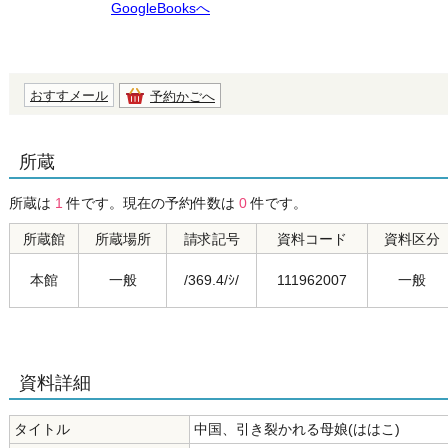
GoogleBooksへ
おすすメール
予約かごへ
所蔵
所蔵は
1
件です。現在の予約件数は
0
件です。
所蔵館
所蔵場所
請求記号
資料コード
資料区分
本館
一般
/369.4/ｼ/
111962007
一般
資料詳細
タイトル
中国、引き裂かれる母娘(ははこ)