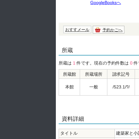
GoogleBooksへ
おすすメール
予約かごへ
所蔵
所蔵は
1
件です。現在の予約件数は
0
件
所蔵館
所蔵場所
請求記号
本館
一般
/523.1/ﾜ/
資料詳細
タイトル
建築家と小