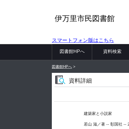
伊万里市民図書館
スマートフォン版はこちら
図書館HPへ
資料検索
図書館HPへ
>
資料詳細
建築家と小説家
若山 滋／著 -- 彰国社 -- 201