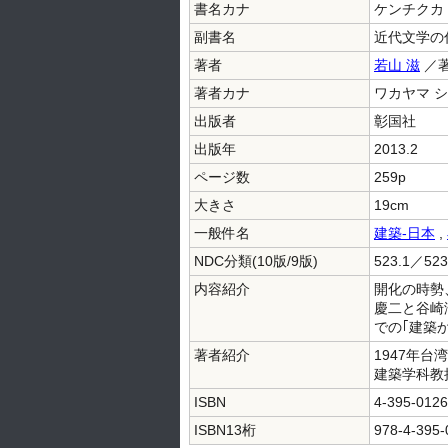
書名カナ
ケンチクカ
副書名
近代文学の
著者
若山 滋
／
著者カナ
ワカヤマ 
出版者
彰国社
出版年
2013.2
ページ数
259p
大きさ
19cm
一般件名
建築-日本
,
NDC分類(10版/9版)
523.1／523
内容紹介
開化の時勢
慶二と谷崎
での｢建築
著者紹介
1947年
建築学科教
ISBN
4-395-0126
ISBN13桁
978-4-395-