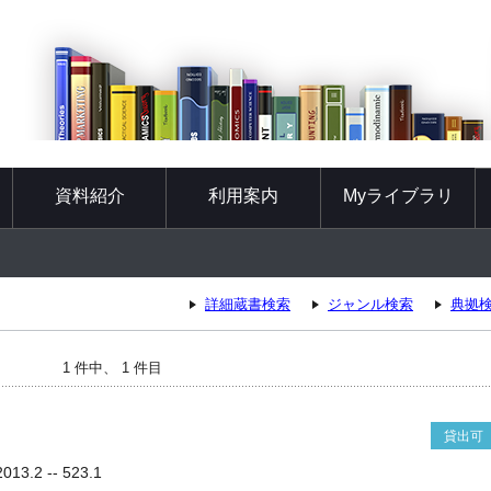
資料紹介
利用案内
Myライブラリ
詳細蔵書検索
ジャンル検索
典拠
1 件中、 1 件目
貸出可
3.2 -- 523.1