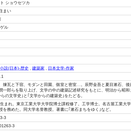
 ト ショウセツカ
住まい
著
シゲル
小説(日本)-歴史
,
建築家
,
日本文学-作家
.1
、煉瓦と下宿、モダンと田園、個室と密室…。辰野金吾と夏目漱石、後
潤一郎らを取り上げ、文学の中の建築記述研究をもとに、明治から昭和
からの文学史｣と｢文学からの建築史｣をたどる。
台湾生まれ。東京工業大学大学院博士課程修了。工学博士。名古屋工業大学
授を務めた。同大学名誉教授。著書に｢漱石まちをゆく｣など。
3-3
01263-3