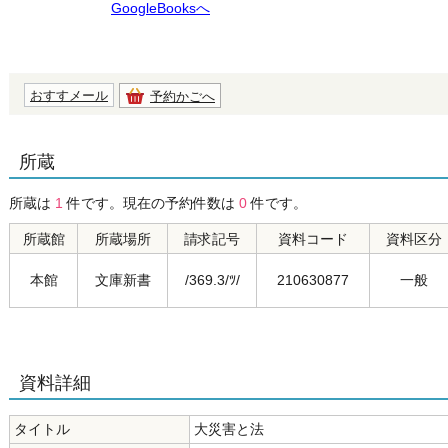
GoogleBooksへ
おすすメール
予約かごへ
所蔵
所蔵は
1
件です。現在の予約件数は
0
件です。
所蔵館
所蔵場所
請求記号
資料コード
資料区分
本館
文庫新書
/369.3/ﾂ/
210630877
一般
資料詳細
タイトル
大災害と法