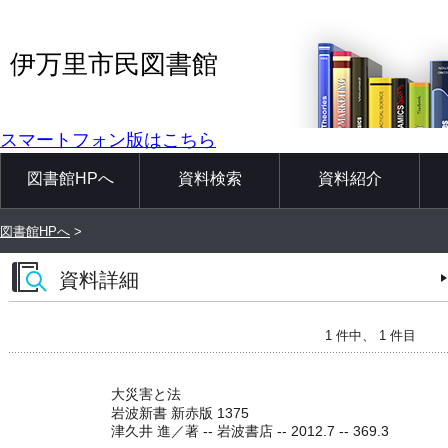
伊万里市民図書館
スマートフォン版はこちら
図書館HPへ
資料検索
資料紹介
図書館HPへ
>
資料詳細
1 件中、 1 件目
大災害と法
岩波新書 新赤版 1375
津久井 進／著 -- 岩波書店 -- 2012.7 -- 369.3