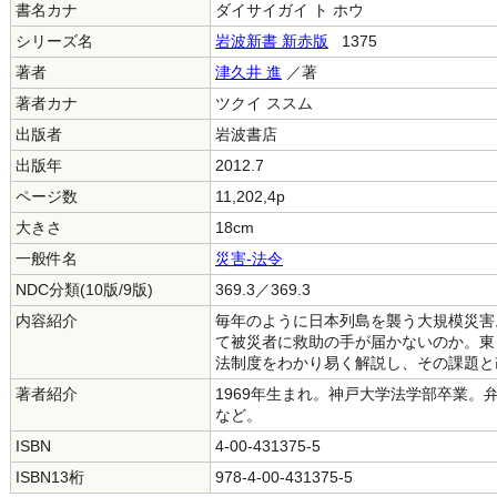
書名カナ
ダイサイガイ ト ホウ
シリーズ名
岩波新書 新赤版
1375
著者
津久井 進
／著
著者カナ
ツクイ ススム
出版者
岩波書店
出版年
2012.7
ページ数
11,202,4p
大きさ
18cm
一般件名
災害-法令
NDC分類(10版/9版)
369.3／369.3
内容紹介
毎年のように日本列島を襲う大規模災害
て被災者に救助の手が届かないのか。東
法制度をわかり易く解説し、その課題と
著者紹介
1969年生まれ。神戸大学法学部卒業。
など。
ISBN
4-00-431375-5
ISBN13桁
978-4-00-431375-5