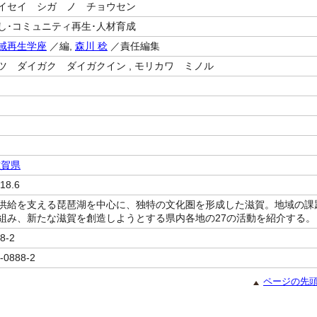
イセイ シガ ノ チョウセン
し･コミュニティ再生･人材育成
域再生学座
／編,
森川 稔
／責任編集
ツ ダイガク ダイガクイン , モリカワ ミノル
滋賀県
18.6
供給を支える琵琶湖を中心に、独特の文化圏を形成した滋賀。地域の課
組み、新たな滋賀を創造しようとする県内各地の27の活動を紹介する。
8-2
-0888-2
ページの先