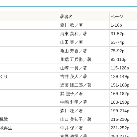
著者名
ページ
森川 稔／著
1-16p
海東 英和／著
31-52p
山田 実／著
53-74p
亀山 芳香／著
75-92p
川端 五兵衛／著
93-113p
山崎 一眞／著
115-128p
くり
吉井 茂人／著
129-149p
近藤 隆二郎／著
151-168p
巽 照子／著
169-182p
中嶋 利明／著
183-198p
森川 稔／著
199-214p
の挑戦
山口 美知子／著
215-230p
域再生
中井 保／著
231-252p
布野 修司／著
253-271p