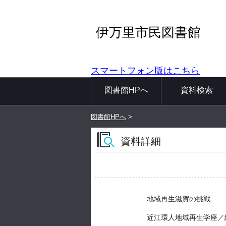
伊万里市民図書館
スマートフォン版はこちら
図書館HPへ
資料検索
図書館HPへ
>
資料詳細
地域再生滋賀の挑戦
近江環人地域再生学座／編 -- 新