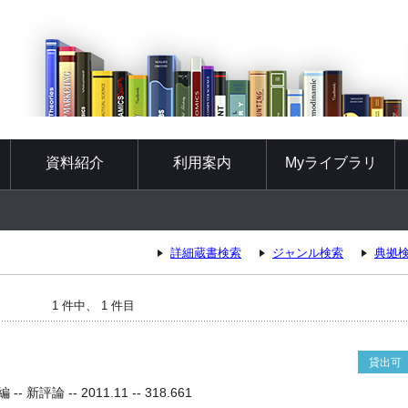
資料紹介
利用案内
Myライブラリ
詳細蔵書検索
ジャンル検索
典拠
1 件中、 1 件目
貸出可
評論 -- 2011.11 -- 318.661