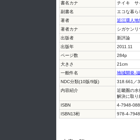
書名カナ
チイキ サ
副書名
エコな暮ら
著者
近江環人地
著者カナ
シガケンリ
出版者
新評論
出版年
2011.11
ページ数
284p
大きさ
21cm
一般件名
地域開発-
NDC分類(10版/9版)
318.661／3
内容紹介
近畿圏の水
解決に取り
ISBN
4-7948-088
ISBN13桁
978-4-7948