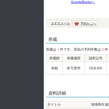
GoogleBooksへ
おすすメール
予約かごへ
所蔵
所蔵は
1
件です。現在の予約件数は
0
件
所蔵館
所蔵場所
請求記号
本館
伊万里学
/318.6/ﾁ/
資料詳細
タイトル
地域再生滋