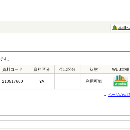
本棚へ
です。
資料コード
資料区分
帯出区分
状態
WEB書棚
210517660
YA
利用可能
ページの先