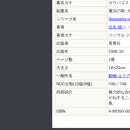
書名カナ
ガラパゴス
副書名
魔法の島･
シリーズ名
Seiseisha p
著者
辻丸 純一
著者カナ
ツジマル 
出版者
青菁社
出版年
1996.10
ページ数
1冊
大きさ
18×20cm
一般件名
動物-エク
NDC分類(10版/9版)
748／748
内容紹介
魅力的な自
がねするこ
集。
ISBN
4-88350-00