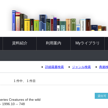
資料紹介
利用案内
Myライブラリ
詳細蔵書検索
ジャンル検索
典拠
1 件中、 1 件目
貸出可
eries Creatures of the wild
996.10 -- 748