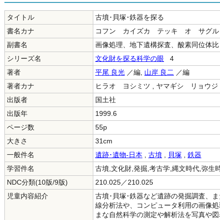
タイトル
古墳･貝塚･鉄器を探る
書名カナ
コフン カイズカ テッキ オ サグル
副書名
画像処理、地下遺構探査、酸素同位体比
シリーズ名
文化財を探る科学の眼
4
著者
平尾 良光
／編,
山岸 良二
／編
著者カナ
ヒラオ ヨシミツ , ヤマギシ リョウジ
出版者
国土社
出版年
1999.6
ページ数
55p
大きさ
31cm
一般件名
遺跡･遺物-日本
,
古墳
,
貝塚
,
鉄器
学習件名
古墳,文化財,発掘,考古学,縄文時代,弥生
NDC分類(10版/9版)
210.025／210.025
児童内容紹介
古墳･貝塚･鉄器など遺跡の発掘調査、
線分析法や、コンピュータ利用の画像処
まな自然科学の測定や解析法を写真や図