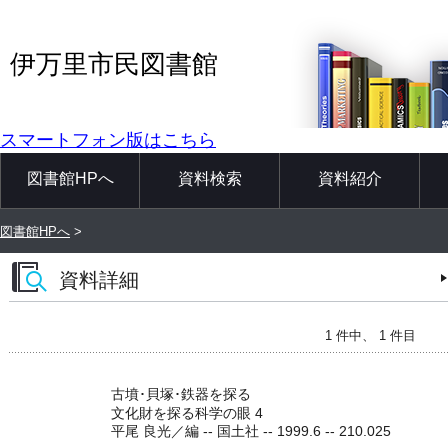
伊万里市民図書館
スマートフォン版はこちら
図書館HPへ
資料検索
資料紹介
図書館HPへ
>
資料詳細
1 件中、 1 件目
古墳･貝塚･鉄器を探る
文化財を探る科学の眼 4
平尾 良光／編 -- 国土社 -- 1999.6 -- 210.025