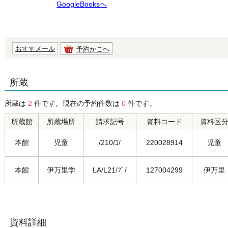
GoogleBooksへ
おすすメール
予約かごへ
所蔵
所蔵は
2
件です。現在の予約件数は
0
件です。
所蔵館
所蔵場所
請求記号
資料コード
資料区
本館
児童
/210/ｺ/
220028914
児童
本館
伊万里学
LA/L21/ﾌﾞ/
127004299
伊万里
資料詳細