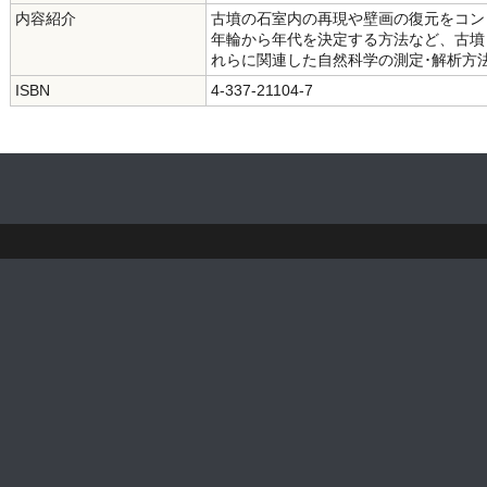
内容紹介
古墳の石室内の再現や壁画の復元をコン
年輪から年代を決定する方法など、古墳
れらに関連した自然科学の測定･解析方
ISBN
4-337-21104-7