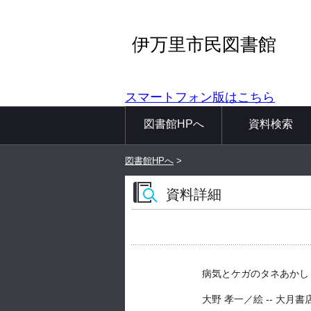
伊万里市民図書館
スマートフォン版はこちら
図書館HPへ
資料検索
図書館HPへ
>
資料詳細
病気とケガのタネあかし 
大野 孝一／絵 -- 大月書店 -- 