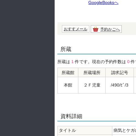
GoogleBooksへ
おすすメール
予約かごへ
所蔵
所蔵は
1
件です。現在の予約件数は
0
件
所蔵館
所蔵場所
請求記号
本館
２Ｆ児童
/490/ﾋﾞ/3
資料詳細
タイトル
病気とケガ