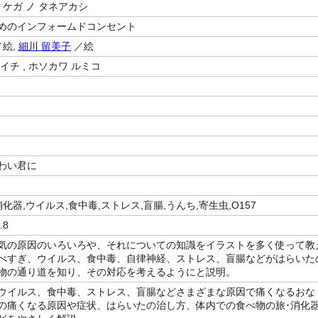
 ケガ ノ タネアカシ
めのインフォームドコンセント
絵,
細川 留美子
／絵
イチ , ホソカワ ルミコ
わい君に
消化器,ウイルス,食中毒,ストレス,盲腸,うんち,寄生虫,O157
.8
気の原因のいろいろや、それについての知識をイラストを多く使って教
べすぎ、ウイルス、食中毒、自律神経、ストレス、盲腸などがはらいた
物の通り道を知り、その対応を考えるようにと説明。
ウイルス、食中毒、ストレス、盲腸などさまざまな原因で痛くなるおな
の痛くなる原因や症状、はらいたの治し方、体内での食べ物の旅･消化