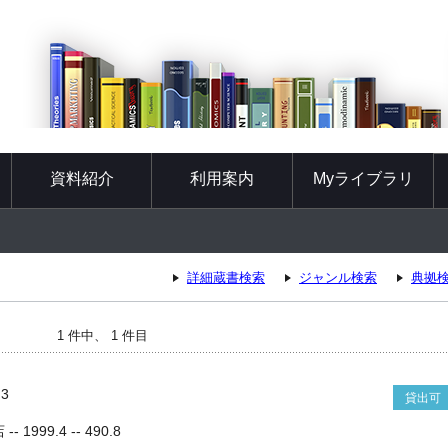
資料紹介
利用案内
Myライブラリ
詳細蔵書検索
ジャンル検索
典拠
1 件中、 1 件目
3
貸出可
1999.4 -- 490.8