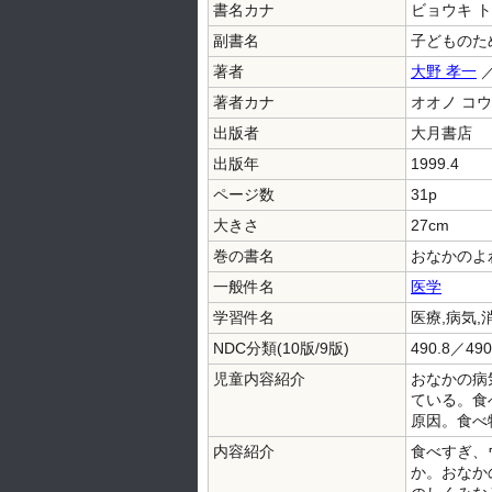
書名カナ
ビョウキ ト
副書名
子どものた
著者
大野 孝一
／
著者カナ
オオノ コウ
出版者
大月書店
出版年
1999.4
ページ数
31p
大きさ
27cm
巻の書名
おなかのよ
一般件名
医学
学習件名
医療,病気,
NDC分類(10版/9版)
490.8／490
児童内容紹介
おなかの病
ている。食
原因。食べ
内容紹介
食べすぎ、
か。おなか