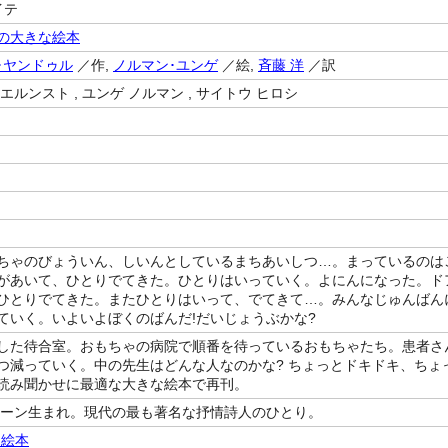
イテ
の大きな絵本
･ヤンドゥル
／作,
ノルマン･ユンゲ
／絵,
斉藤 洋
／訳
エルンスト , ユンゲ ノルマン , サイトウ ヒロシ
ちゃのびょういん、しいんとしているまちあいしつ…。まっているのは
があいて、ひとりでてきた。ひとりはいっていく。よにんになった。ド
ひとりでてきた。またひとりはいって、でてきて…。みんなじゅんばん
ていく。いよいよぼくのばんだ!だいじょうぶかな?
した待合室。おもちゃの病院で順番を待っているおもちゃたち。患者さ
つ減っていく。中の先生はどんな人なのかな? ちょっとドキドキ、ちょ
読み聞かせに最適な大きな絵本で再刊。
ウィーン生まれ。現代の最も著名な抒情詩人のひとり。
・絵本