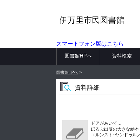
伊万里市民図書館
スマートフォン版はこちら
図書館HPへ
資料検索
図書館HPへ
>
資料詳細
ドアがあいて…
ほるぷ出版の大きな絵本
エルンスト･ヤンドゥル／作 --