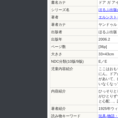
書名カナ
ドア ガ ア
シリーズ名
ほるぷ出版
著者
エルンスト
著者カナ
ヤンドゥル 
出版者
ほるぷ出版
出版年
2006.2
ページ数
[36p]
大きさ
33×43cm
NDC分類(10版/9版)
E／E
児童内容紹介
ここはおも
にん。ドア
があいて、
いなくなっ
内容紹介
ひっそりと
がひとりず
と心配…。
著者紹介
1925年
読み物キーワード
玩具-物語