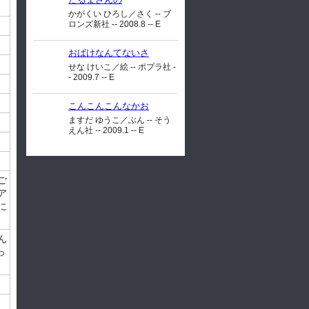
かがくい ひろし／さく -- ブ
ロンズ新社 -- 2008.8 -- E
おばけなんてないさ
せな けいこ／絵 -- ポプラ社 -
- 2009.7 -- E
こんこんこんなかお
ますだ ゆうこ／ぶん -- そう
えん社 -- 2009.1 -- E
ご
ア
に
ん
っ