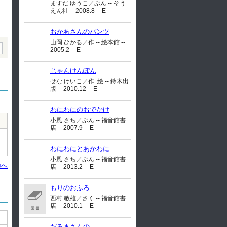
ますだ ゆうこ／ぶん -- そう
えん社 -- 2008.8 -- E
おかあさんのパンツ
山岡 ひかる／作 -- 絵本館 --
2005.2 -- E
じゃんけんぽん
せな けいこ／作･絵 -- 鈴木出
版 -- 2010.12 -- E
わにわにのおでかけ
小風 さち／ぶん -- 福音館書
店 -- 2007.9 -- E
わにわにとあかわに
小風 さち／ぶん -- 福音館書
頭へ
店 -- 2013.2 -- E
もりのおふろ
西村 敏雄／さく -- 福音館書
店 -- 2010.1 -- E
だるまさんの