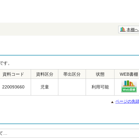
本棚へ
です。
資料コード
資料区分
帯出区分
状態
WEB書棚
220093660
児童
利用可能
ページの先
て…