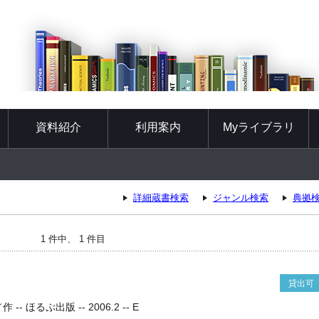
資料紹介
利用案内
Myライブラリ
詳細蔵書検索
ジャンル検索
典拠
1 件中、 1 件目
貸出可
 ほるぷ出版 -- 2006.2 -- E