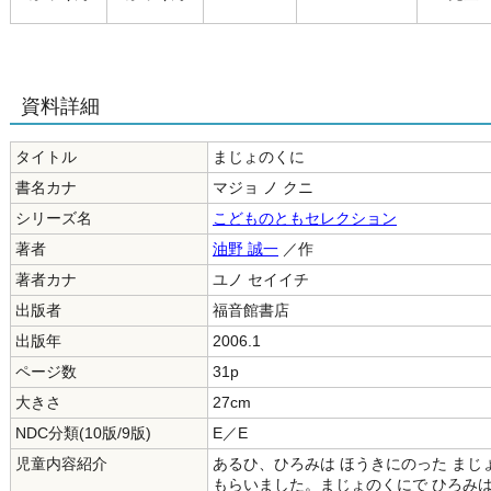
資料詳細
タイトル
まじょのくに
書名カナ
マジョ ノ クニ
シリーズ名
こどものともセレクション
著者
油野 誠一
／作
著者カナ
ユノ セイイチ
出版者
福音館書店
出版年
2006.1
ページ数
31p
大きさ
27cm
NDC分類(10版/9版)
E／E
児童内容紹介
あるひ、ひろみは ほうきにのった まじ
もらいました。まじょのくにで ひろみは