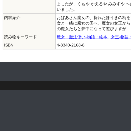
ましたが、くもや かえるや みみずや 
いました。
内容紹介
おばあさん魔女の、折れたほうきの柄を
女と一緒に魔女の国へ。魔女の女王から
の魔女たちと夢中になって遊びますが…
読み物キーワード
魔女・魔法使い-物語・絵本
,
女王-物語
ISBN
4-8340-2168-8