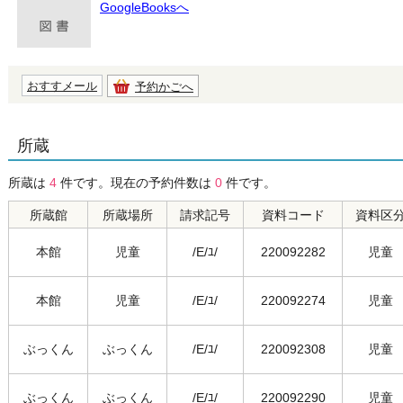
GoogleBooksへ
おすすメール
予約かごへ
所蔵
所蔵は
4
件です。現在の予約件数は
0
件です。
所蔵館
所蔵場所
請求記号
資料コード
資料区
本館
児童
/E/ﾕ/
220092282
児童
本館
児童
/E/ﾕ/
220092274
児童
ぶっくん
ぶっくん
/E/ﾕ/
220092308
児童
ぶっくん
ぶっくん
/E/ﾕ/
220092290
児童