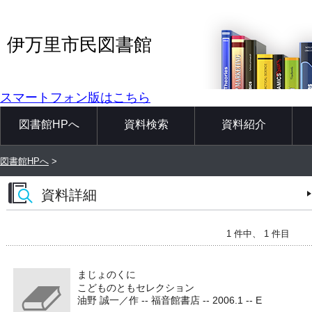
伊万里市民図書館
スマートフォン版はこちら
図書館HPへ
資料検索
資料紹介
図書館HPへ
>
資料詳細
1 件中、 1 件目
まじょのくに
こどものともセレクション
油野 誠一／作 -- 福音館書店 -- 2006.1 -- E