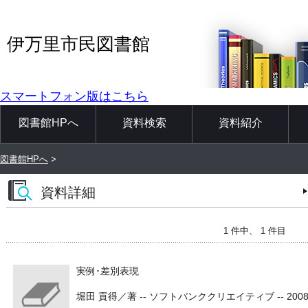
伊万里市民図書館
スマートフォン版はこちら
図書館HPへ
資料検索
資料紹介
図書館HPへ
>
資料詳細
1 件中、 1 件目
実例･差別表現
堀田 貢得／著 -- ソフトバンククリエイティブ -- 2008.5 