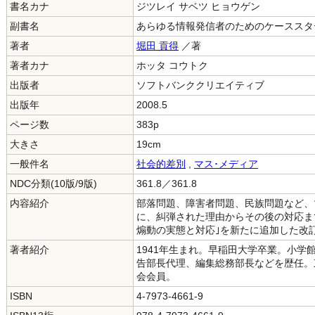
書名カナ
ジツレイ サベツ ヒョウゲン
副書名
あらゆる情報発信者のためのケーススタ
著者
堀田 貢得
／著
著者カナ
ホッタ コウトク
出版者
ソフトバンククリエイティブ
出版年
2008.5
ページ数
383p
大きさ
19cm
一般件名
社会的差別
,
マス･メディア
NDC分類(10版/9版)
361.8／361.8
内容紹介
部落問題、障害者問題、民族問題など、
に、糾弾された理由からその後の対応ま
煽動の実態と対応｣を新たに追加した改
著者紹介
1941年生まれ。早稲田大学卒業。小
告部長代理、編集総務部長などを歴任。
会会員。
ISBN
4-7973-4661-9