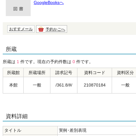
GoogleBooksへ
おすすメール
予約かごへ
所蔵
所蔵は
1
件です。現在の予約件数は
0
件です。
所蔵館
所蔵場所
請求記号
資料コード
資料区分
本館
一般
/361.8/ﾎ/
210870184
一般
資料詳細
タイトル
実例･差別表現