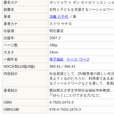
書名カナ
ボシリョウ ト ボシ セイカツ シエン シ
副書名
女性と子どもを支援するソーシャルワー
著者
須藤 八千代
／著
著者カナ
スドウ ヤチヨ
出版者
明石書店
出版年
2007.2
ページ数
196p
大きさ
19cm
一般件名
母子福祉
,
ケース･ワーク
NDC分類(10版/9版)
369.41／369.41
内容紹介
社会資源として、DV被害者の新しい生
見えてくるのだろうか。利用者である女
るフィールドワークなどを通して、多面
著者紹介
愛知県立大学文学部社会福祉学科教授。著
｢｢ゆらぐ｣ことのできる力｣など。
ISBN
4-7503-2475-3
ISBN13桁
978-4-7503-2475-3