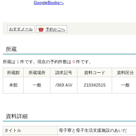
GoogleBooksへ
おすすメール
予約かごへ
所蔵
所蔵は
1
件です。現在の予約件数は
0
件です。
所蔵館
所蔵場所
請求記号
資料コード
資料区分
本館
一般
/369.4/ｽ/
210342515
一般
資料詳細
タイトル
母子寮と母子生活支援施設のあいだ