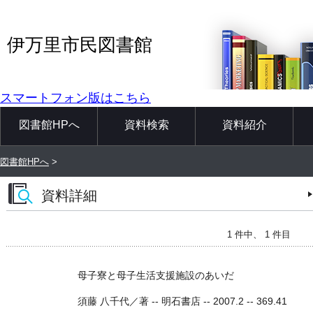
伊万里市民図書館
スマートフォン版はこちら
図書館HPへ
資料検索
資料紹介
図書館HPへ
>
資料詳細
1 件中、 1 件目
母子寮と母子生活支援施設のあいだ
須藤 八千代／著 -- 明石書店 -- 2007.2 -- 369.41