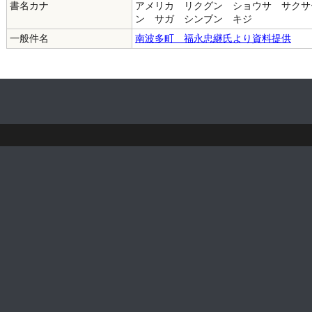
書名カナ
アメリカ リクグン ショウサ サクサ
ン サガ シンブン キジ
一般件名
南波多町 福永忠継氏より資料提供