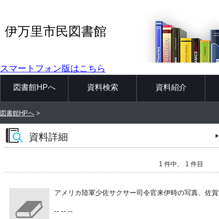
伊万里市民図書館
スマートフォン版はこちら
図書館HPへ
資料検索
資料紹介
図書館HPへ
>
資料詳細
1 件中、 1 件目
アメリカ陸軍少佐サクサー司令官来伊時の写真、佐賀
-- -- --