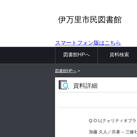
伊万里市民図書館
スマートフォン版はこちら
図書館HPへ
資料検索
図書館HPへ
>
資料詳細
Q.O.L(クォリティオ
加藤 久人／共著 -- 三修社 -- 