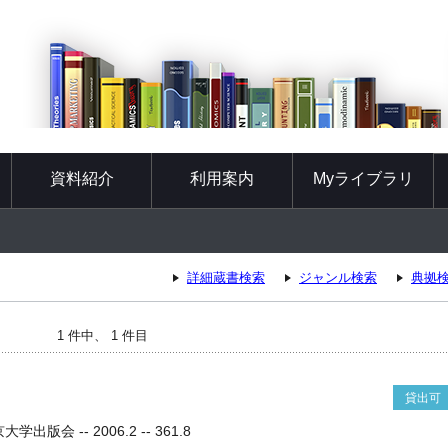
資料紹介
利用案内
Myライブラリ
詳細蔵書検索
ジャンル検索
典拠
1 件中、 1 件目
貸出可
出版会 -- 2006.2 -- 361.8