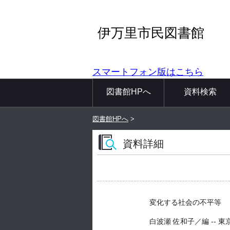
伊万里市民図書館
スマートフォン版はこちら
図書館HPへ
資料検索
図書館HPへ
>
資料詳細
変化する社会の不平等
白波瀬 佐和子／編 -- 東京大学