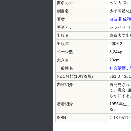
書名カナ
ヘンカ スル
副書名
少子高齢化
著者
白波瀬 佐
著者カナ
シラハセ サ
出版者
東京大学出
出版年
2006.2
ページ数
3,244p
大きさ
20cm
一般件名
社会階層
,
NDC分類(10版/9版)
361.8／361
内容紹介
再発見され
て、機会･
らかにする
著者紹介
1958年
る。
ISBN
4-13-05112