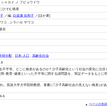
 シャカイ ノ フビョウドウ
にひそむ格差
和子
／編,
白波瀬 佐和子
／[ほか著]
ワコ , シラハセ サワコ
版会
所得分配
,
日本-人口
,
高齢化社会
.8
る不平等。どこに格差があるのか? 少子高齢化という社会の変化に注目
雇用･教育･健康といった不平等に関する諸問題を、実証データをもとに
。
生まれ。筑波大学大学院助教授。著書に｢少子高齢社会の見えない格差｣があ
4-6
ページの先