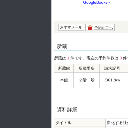
GoogleBooksへ
おすすメール
予約かごへ
所蔵
所蔵は
1
件です。現在の予約件数は
0
件
所蔵館
所蔵場所
請求記号
本館
２階一般
/361.8/ﾍ/
資料詳細
タイトル
変化する社