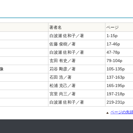
著者名
ページ
白波瀬 佐和子／著
1-15p
佐藤 俊樹／著
17-46p
白波瀬 佐和子／著
47-78p
玄田 有史／著
79-104p
像
苅谷 剛彦／著
105-135p
石田 浩／著
137-163p
松浦 克己／著
165-195p
宮里 尚三／著
197-218p
白波瀬 佐和子／著
219-231p
ページの先