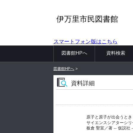
伊万里市民図書館
スマートフォン版はこちら
図書館HPへ
資料検索
図書館HPへ
>
資料詳細
原子と原子が出会うとき
サイエンスシアターシリ
板倉 聖宣／著 -- 仮説社 -- 2