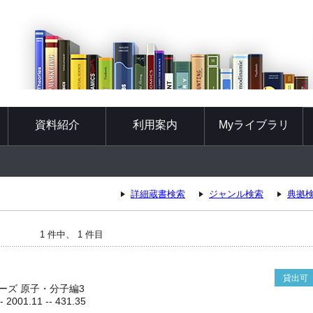
資料紹介
利用案内
Myライブラリ
詳細蔵書検索
ジャンル検索
典拠
1 件中、 1 件目
貸出可
ーズ 原子・分子編3
001.11 -- 431.35