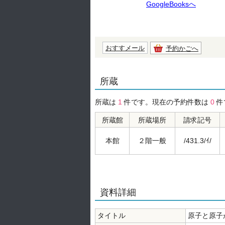
GoogleBooksへ
おすすメール
予約かごへ
所蔵
所蔵は
1
件です。現在の予約件数は
0
件
所蔵館
所蔵場所
請求記号
本館
２階一般
/431.3/ｲ/
資料詳細
タイトル
原子と原子