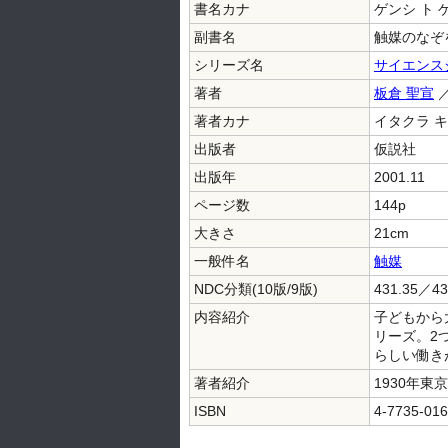
書名カナ
ゲンシ ト 
副書名
触媒のなぞ
シリーズ名
サイエンス
著者
板倉 聖宣
／
著者カナ
イタクラ キ
出版者
仮説社
出版年
2001.11
ページ数
144p
大きさ
21cm
一般件名
触媒
NDC分類(10版/9版)
431.35／43
内容紹介
子どもから
リーズ。2
らしい働き
著者紹介
1930年
ISBN
4-7735-016