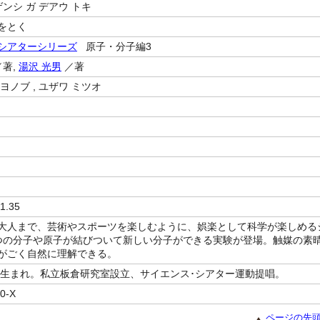
ゲンシ ガ デアウ トキ
をとく
シアターシリーズ
原子・分子編3
著,
湯沢 光男
／著
ヨノブ , ユザワ ミツオ
1.35
大人まで、芸術やスポーツを楽しむように、娯楽として科学が楽しめる
つの分子や原子が結びついて新しい分子ができる実験が登場。触媒の素
がごく自然に理解できる。
東京生まれ。私立板倉研究室設立、サイエンス･シアター運動提唱。
0-X
ページの先