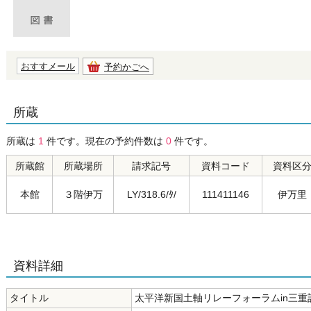
おすすメール
予約かごへ
所蔵
所蔵は
1
件です。現在の予約件数は
0
件です。
所蔵館
所蔵場所
請求記号
資料コード
資料区
本館
３階伊万
LY/318.6/ﾀ/
111411146
伊万里
資料詳細
タイトル
太平洋新国土軸リレーフォーラムin三重