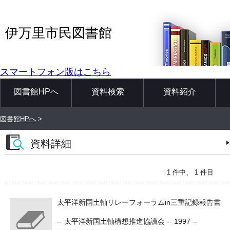
伊万里市民図書館
スマートフォン版はこちら
図書館HPへ
資料検索
資料紹介
図書館HPへ
>
資料詳細
1 件中、 1 件目
太平洋新国土軸リレーフォーラムin三重記録報告書
-- 太平洋新国土軸構想推進協議会 -- 1997 --