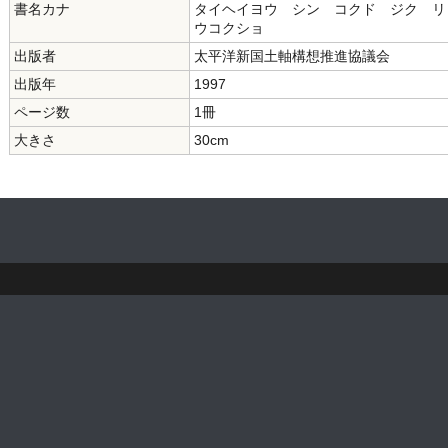
書名カナ
タイヘイヨウ シン コクド ジク リ
ウコクショ
出版者
太平洋新国土軸構想推進協議会
出版年
1997
ページ数
1冊
大きさ
30cm