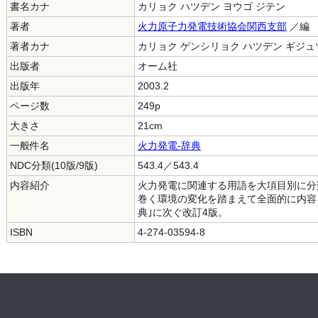
書名カナ
カリョク ハツデン ヨウゴ ジテン
著者
火力原子力発電技術協会関西支部
／編
著者カナ
カリョク ゲンシリョク ハツデン ギジュ
出版者
オーム社
出版年
2003.2
ページ数
249p
大きさ
21cm
一般件名
火力発電-辞典
NDC分類(10版/9版)
543.4／543.4
内容紹介
火力発電に関連する用語を大項目別に分
巻く環境の変化を踏まえて全面的に内容
典｣に次ぐ改訂4版。
ISBN
4-274-03594-8