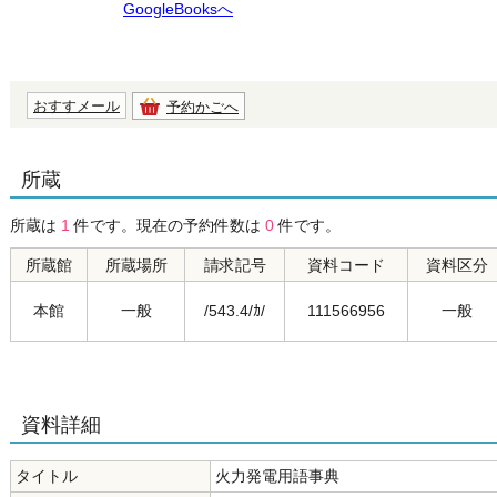
GoogleBooksへ
おすすメール
予約かごへ
所蔵
所蔵は
1
件です。現在の予約件数は
0
件です。
所蔵館
所蔵場所
請求記号
資料コード
資料区分
本館
一般
/543.4/ｶ/
111566956
一般
資料詳細
タイトル
火力発電用語事典