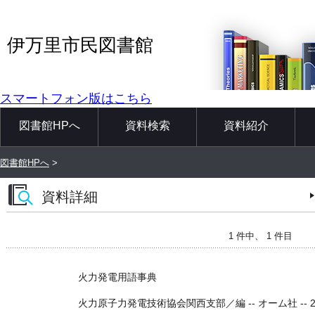
伊万里市民図書館
スマートフォン版はこちら
図書館HPへ
資料検索
資料紹介
図書館HPへ
>
資料詳細
1 件中、 1 件目
火力発電用語事典
火力原子力発電技術協会関西支部／編 -- オーム社 -- 2003.