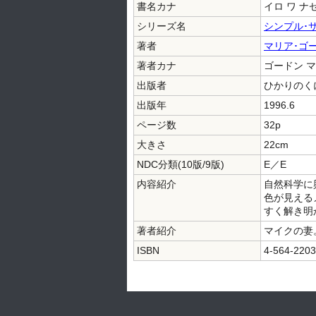
書名カナ
イロ ワ ナ
シリーズ名
シンプル･
著者
マリア･ゴ
著者カナ
ゴードン マ
出版者
ひかりのく
出版年
1996.6
ページ数
32p
大きさ
22cm
NDC分類(10版/9版)
E／E
内容紹介
自然科学に
色が見える
すく解き明
著者紹介
マイクの妻
ISBN
4-564-2203