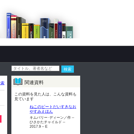
関連資料
検索
この資料を見た人は、こんな資料も
見ています
ねこのピートだいすきなお
やすみえほん
キムバリー･ディーン／作 --
ひさかたチャイルド --
2017.9 -- E