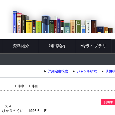
資料紹介
利用案内
Myライブラリ
詳細蔵書検索
ジャンル検索
典拠
1 件中、 1 件目
貸出中
ーズ 4
かりのくに -- 1996.6 -- E