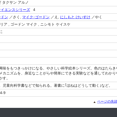
ゼ タクサン アルノ
サイエンスシリーズ
4
ードン
／さく,
マイク･ゴードン
／え,
にしもと けいすけ
／やく
リア , ゴードン マイク , ニシモト ケイスケ
に
興味をもつきっかけになる、やさしい科学絵本シリーズ。色のはたらき
メカニズムを、身近なことがらや簡単にできる実験などを通してわかり
かす。
。児童向科学書などで知られる。著書に｢ほねはどうして動く｣など。
4-9
ページの先