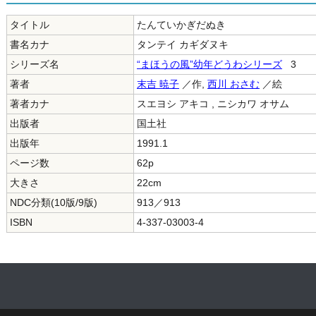
タイトル
たんていかぎだぬき
書名カナ
タンテイ カギダヌキ
シリーズ名
“まほうの風”幼年どうわシリーズ
3
著者
末吉 暁子
／作,
西川 おさむ
／絵
著者カナ
スエヨシ アキコ , ニシカワ オサム
出版者
国土社
出版年
1991.1
ページ数
62p
大きさ
22cm
NDC分類(10版/9版)
913／913
ISBN
4-337-03003-4