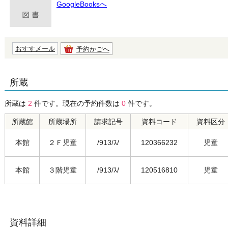
GoogleBooksへ
おすすメール
予約かごへ
所蔵
所蔵は
2
件です。現在の予約件数は
0
件です。
所蔵館
所蔵場所
請求記号
資料コード
資料区分
本館
２Ｆ児童
/913/ｽ/
120366232
児童
本館
３階児童
/913/ｽ/
120516810
児童
資料詳細