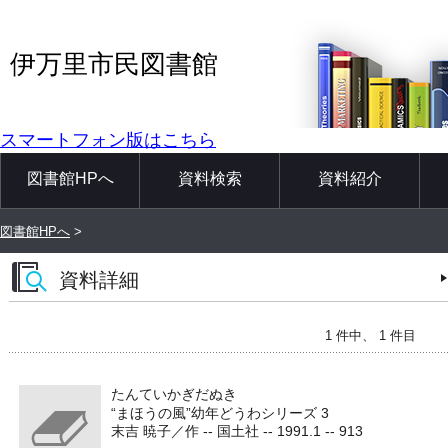
伊万里市民図書館
スマートフォン版はこちら
図書館HPへ
資料検索
資料紹介
図書館HPへ
>
資料詳細
1 件中、 1 件目
たんていかぎだぬき
“まほうの風”幼年どうわシリーズ 3
末吉 暁子／作 -- 国土社 -- 1991.1 -- 913