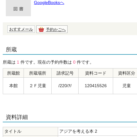
GoogleBooksへ
おすすメール
予約かごへ
所蔵
所蔵は
1
件です。現在の予約件数は
0
件です。
所蔵館
所蔵場所
請求記号
資料コード
資料区分
本館
２Ｆ児童
/220/ｱ/
120415526
児童
資料詳細
タイトル
アジアを考える本 2