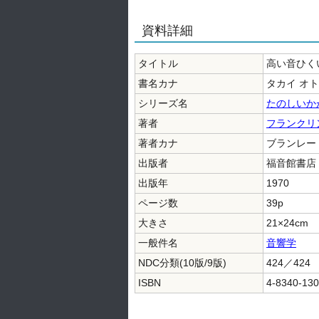
資料詳細
タイトル
高い音ひく
書名カナ
タカイ オト
シリーズ名
たのしいか
著者
フランクリ
著者カナ
ブランレー 
出版者
福音館書店
出版年
1970
ページ数
39p
大きさ
21×24cm
一般件名
音響学
NDC分類(10版/9版)
424／424
ISBN
4-8340-130