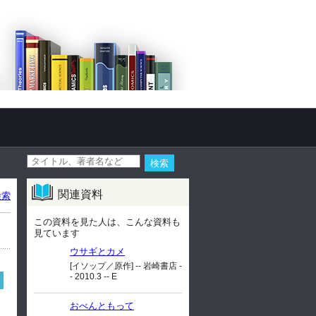
関連資料
検索
この資料を見た人は、こんな資料も
見ています
ウサギとカメ
[イソップ／原作] -- 岩崎書店 -
- 2010.3 -- E
おべんともって