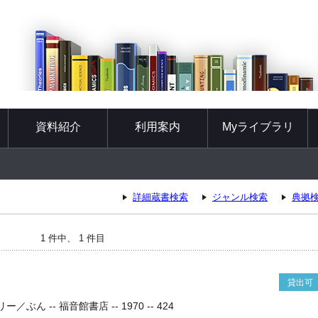
資料紹介
利用案内
Myライブラリ
詳細蔵書検索
ジャンル検索
典拠
1 件中、 1 件目
貸出可
ん -- 福音館書店 -- 1970 -- 424