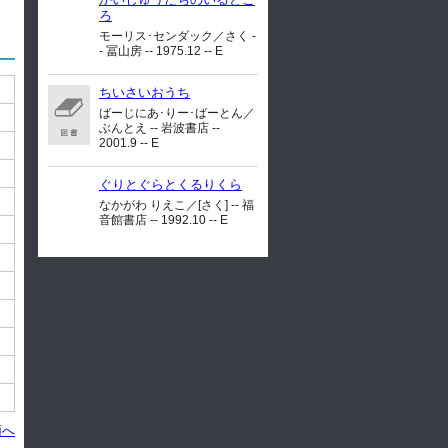
ろ
モーリス･センダック／さく -
- 冨山房 -- 1975.12 -- E
ちいさいおうち
ばーじにあ･りー･ばーとん／
ぶんとえ -- 岩波書店 --
2001.9 -- E
ぐりとぐらとくるりくら
なかがわ りえこ／[さく] -- 福
音館書店 -- 1992.10 -- E
頭へ