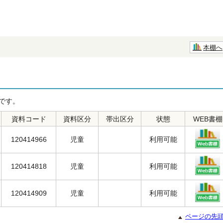
本棚へ
です。
資料コード
資料区分
帯出区分
状態
WEB書棚
120414966
児童
利用可能
120414818
児童
利用可能
120414909
児童
利用可能
ページの先