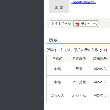
GoogleBooksへ
おすすメール
予約かごへ
所蔵
所蔵は
3
件です。現在の予約件数は
0
件
所蔵館
所蔵場所
請求記号
本館
児童
/424/ﾌﾞ/
本館
２Ｆ児童
/424/ﾌﾞ/
ぶっくん
ぶっくん
/424/ﾌﾞ/