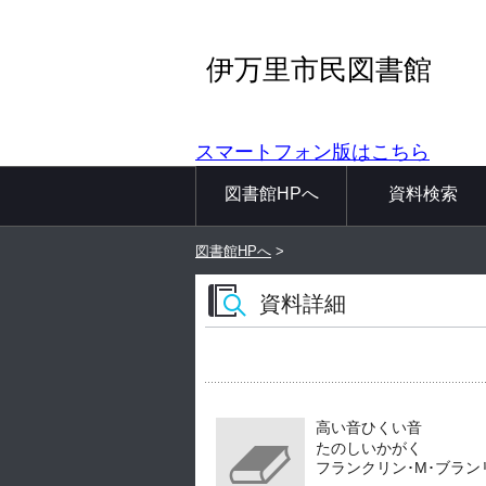
伊万里市民図書館
スマートフォン版はこちら
図書館HPへ
資料検索
図書館HPへ
>
資料詳細
高い音ひくい音
たのしいかがく
フランクリン･M･ブランリー／ぶ