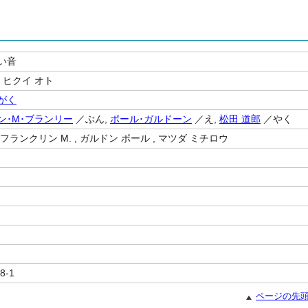
い音
 ヒクイ オト
がく
ン･M･ブランリー
／ぶん,
ポール･ガルドーン
／え,
松田 道郎
／やく
フランクリン M. , ガルドン ポール , マツダ ミチロウ
8-1
ページの先