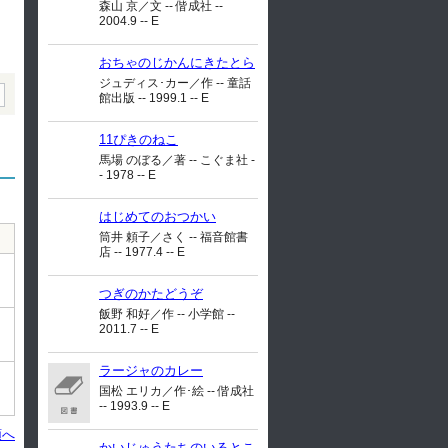
森山 京／文 -- 偕成社 --
2004.9 -- E
おちゃのじかんにきたとら
ジュディス･カー／作 -- 童話
館出版 -- 1999.1 -- E
11ぴきのねこ
馬場 のぼる／著 -- こぐま社 -
- 1978 -- E
はじめてのおつかい
筒井 頼子／さく -- 福音館書
店 -- 1977.4 -- E
つぎのかたどうぞ
飯野 和好／作 -- 小学館 --
2011.7 -- E
ラージャのカレー
国松 エリカ／作･絵 -- 偕成社
-- 1993.9 -- E
頭へ
かいじゅうたちのいるとこ