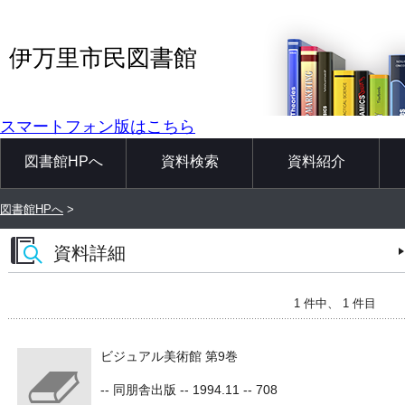
伊万里市民図書館
スマートフォン版はこちら
図書館HPへ
資料検索
資料紹介
図書館HPへ
>
資料詳細
1 件中、 1 件目
ビジュアル美術館 第9巻
-- 同朋舎出版 -- 1994.11 -- 708