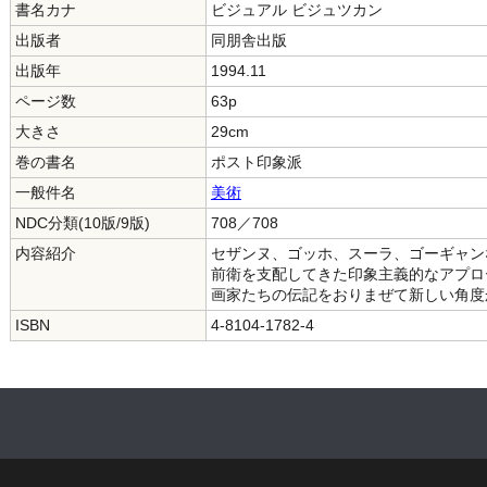
書名カナ
ビジュアル ビジュツカン
出版者
同朋舎出版
出版年
1994.11
ページ数
63p
大きさ
29cm
巻の書名
ポスト印象派
一般件名
美術
NDC分類(10版/9版)
708／708
内容紹介
セザンヌ、ゴッホ、スーラ、ゴーギャン
前衛を支配してきた印象主義的なアプロ
画家たちの伝記をおりまぜて新しい角度
ISBN
4-8104-1782-4