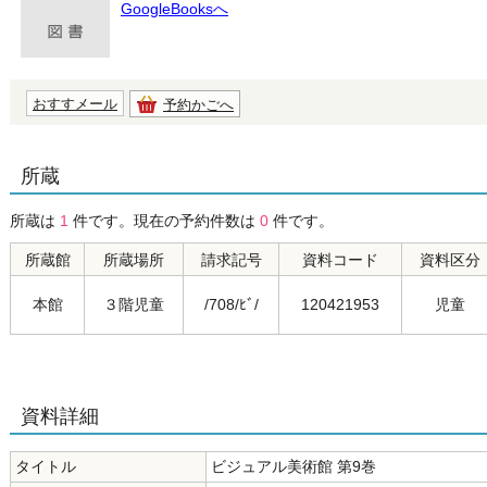
GoogleBooksへ
おすすメール
予約かごへ
所蔵
所蔵は
1
件です。現在の予約件数は
0
件です。
所蔵館
所蔵場所
請求記号
資料コード
資料区分
本館
３階児童
/708/ﾋﾞ/
120421953
児童
資料詳細
タイトル
ビジュアル美術館 第9巻