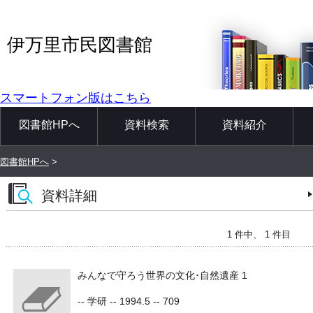
伊万里市民図書館
スマートフォン版はこちら
図書館HPへ
資料検索
資料紹介
図書館HPへ
>
資料詳細
1 件中、 1 件目
みんなで守ろう世界の文化･自然遺産 1
-- 学研 -- 1994.5 -- 709