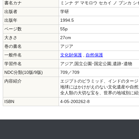
書名カナ
ミンナ デ マモロウ セカイ ノ ブンカ シ
出版者
学研
出版年
1994.5
ページ数
55p
大きさ
27cm
巻の書名
アジア
一般件名
文化財保護
,
自然保護
学習件名
アジア,国立公園･国定公園,遺跡･遺物
NDC分類(10版/9版)
709／709
内容紹介
エジプトのピラミッド、インドのタージ
地球にはかけがえのない文化遺産や自然
全人類の大切な宝を、世界の地域別に紹
ISBN
4-05-200262-8