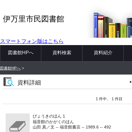
伊万里市民図書館
スマートフォン版はこちら
図書館HPへ
資料検索
資料紹介
図書館HPへ
>
資料詳細
1 件中、 1 件目
びょうきのほん 1
福音館のかがくのほん
山田 真／文 -- 福音館書店 -- 1989.6 -- 492