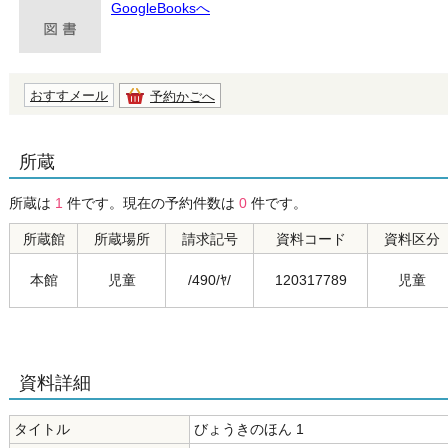
GoogleBooksへ
おすすメール
予約かごへ
所蔵
所蔵は
1
件です。現在の予約件数は
0
件です。
所蔵館
所蔵場所
請求記号
資料コード
資料区分
本館
児童
/490/ﾔ/
120317789
児童
資料詳細
タイトル
びょうきのほん 1