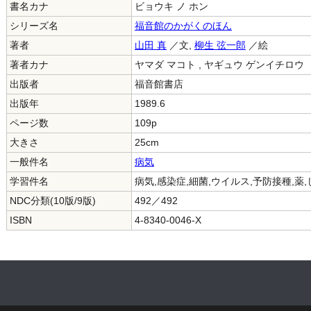
書名カナ
ビョウキ ノ ホン
シリーズ名
福音館のかがくのほん
著者
山田 真
／文,
柳生 弦一郎
／絵
著者カナ
ヤマダ マコト , ヤギュウ ゲンイチロウ
出版者
福音館書店
出版年
1989.6
ページ数
109p
大きさ
25cm
一般件名
病気
学習件名
病気,感染症,細菌,ウイルス,予防接種,薬
NDC分類(10版/9版)
492／492
ISBN
4-8340-0046-X