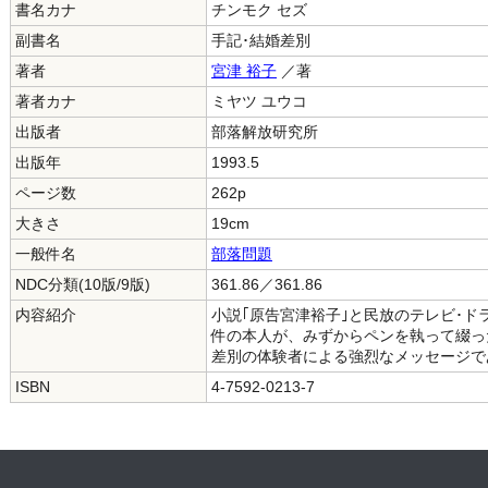
書名カナ
チンモク セズ
副書名
手記･結婚差別
著者
宮津 裕子
／著
著者カナ
ミヤツ ユウコ
出版者
部落解放研究所
出版年
1993.5
ページ数
262p
大きさ
19cm
一般件名
部落問題
NDC分類(10版/9版)
361.86／361.86
内容紹介
小説｢原告宮津裕子｣と民放のテレビ･
件の本人が、みずからペンを執って綴った
差別の体験者による強烈なメッセージで
ISBN
4-7592-0213-7