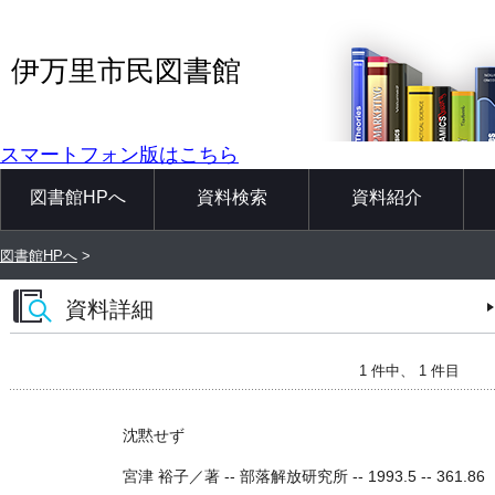
伊万里市民図書館
スマートフォン版はこちら
図書館HPへ
資料検索
資料紹介
図書館HPへ
>
資料詳細
1 件中、 1 件目
沈黙せず
宮津 裕子／著 -- 部落解放研究所 -- 1993.5 -- 361.86