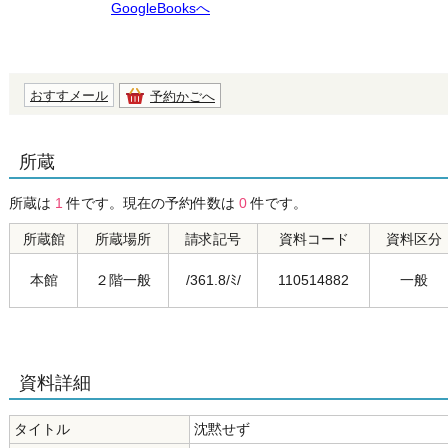
GoogleBooksへ
おすすメール
予約かごへ
所蔵
所蔵は
1
件です。現在の予約件数は
0
件です。
所蔵館
所蔵場所
請求記号
資料コード
資料区分
本館
２階一般
/361.8/ﾐ/
110514882
一般
資料詳細
タイトル
沈黙せず