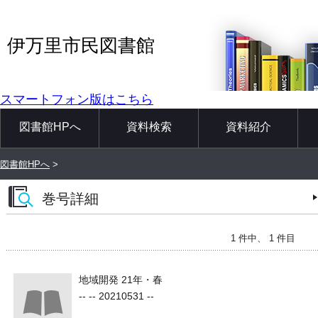
伊万里市民図書館
スマートフォン版はこちら
図書館HPへ
資料検索
資料紹介
図書館HPへ
>
巻号詳細
1 件中、 1 件目
地域開発 21年・春
-- -- 20210531 --