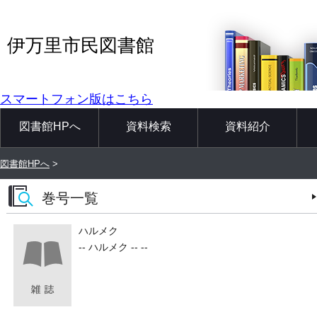
伊万里市民図書館
スマートフォン版はこちら
図書館HPへ
資料検索
資料紹介
図書館HPへ
>
巻号一覧
ハルメク
-- ハルメク -- --