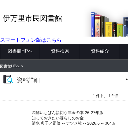
伊万里市民図書館
スマートフォン版はこちら
図書館HPへ
資料検索
資料紹介
図書館HPへ
>
資料詳細
1 件中、 1 件目
図解いちばん親切な年金の本 26-27年版
知っておきたい暮らしのお金
清水 典子／監修 -- ナツメ社 -- 2026.6 -- 364.6