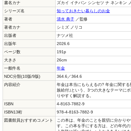
書名カナ
ズカイ イチバン シンセツ ナ ネンキン 
シリーズ名
知っておきたい暮らしのお金
著者
清水 典子
／監修
著者カナ
シミズ ノリコ
出版者
ナツメ社
出版年
2026.6
ページ数
191p
大きさ
26cm
一般件名
年金
NDC分類(10版/9版)
364.6／364.6
内容紹介
年金は本当にもらえるの? 年金に関する疑
族給付｣という、3つの大きなテーマに
りやすく解説する。
ISBN
4-8163-7882-9
ISBN13桁
978-4-8163-7882-9
図書館員おすすめコメント
この本は、年金のことを親切に分かりや
す。この本を手にする方は、どの年代の