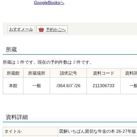
GoogleBooksへ
おすすメール
予約かごへ
所蔵
所蔵は
1
件です。現在の予約件数は
2
件です。
所蔵館
所蔵場所
請求記号
資料コード
資料
本館
一般
/364.6/ｽﾞ/26
211306733
一
資料詳細
タイトル
図解いちばん親切な年金の本 26-27年版