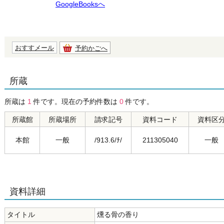
GoogleBooksへ
おすすメール
予約かごへ
所蔵
所蔵は
1
件です。現在の予約件数は
0
件です。
所蔵館
所蔵場所
請求記号
資料コード
資料区
本館
一般
/913.6/ﾁ/
211305040
一般
資料詳細
タイトル
燻る骨の香り