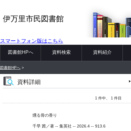
伊万里市民図書館
スマートフォン版はこちら
図書館HPへ
資料検索
資料紹介
図書館HPへ
>
資料詳細
1 件中、 1 件目
燻る骨の香り
千早 茜／著 -- 集英社 -- 2026.4 -- 913.6