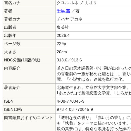
書名カナ
クユル ホネ ノ カオリ
著者
千早 茜
／著
著者カナ
チハヤ アカネ
出版者
集英社
出版年
2026.4
ページ数
229p
大きさ
20cm
NDC分類(10版/9版)
913.6／913.6
内容紹介
若き日の天才調香師･小川朔が出会った
の香老舗の一族が秘めた噓とは…。香り
譚。『小説すばる』連載を単行本化。
著者紹介
北海道生まれ。立命館大学文学部卒業。
｢あとかた｣で島清恋愛文学賞、｢しろが
ISBN
4-08-770045-9
ISBN13桁
978-4-08-770045-9
図書館員おすすめコメント
『透明な夜の香り』『赤い月の香り』に
も「執着」をテーマに描かれています。
娘の真奈には、特別な嗅覚を持った妹の