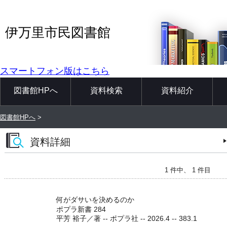
伊万里市民図書館
スマートフォン版はこちら
図書館HPへ
資料検索
資料紹介
図書館HPへ
>
資料詳細
1 件中、 1 件目
何がダサいを決めるのか
ポプラ新書 284
平芳 裕子／著 -- ポプラ社 -- 2026.4 -- 383.1