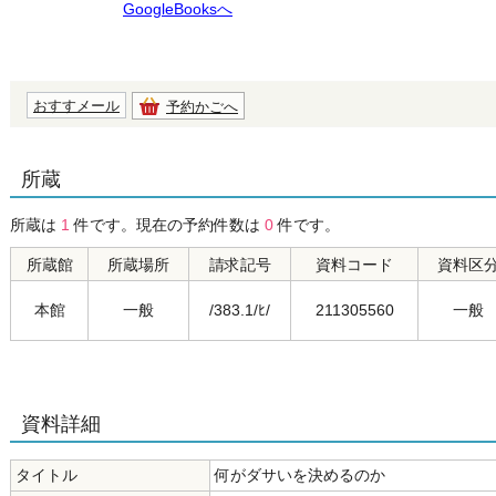
GoogleBooksへ
おすすメール
予約かごへ
所蔵
所蔵は
1
件です。現在の予約件数は
0
件です。
所蔵館
所蔵場所
請求記号
資料コード
資料区
本館
一般
/383.1/ﾋ/
211305560
一般
資料詳細
タイトル
何がダサいを決めるのか