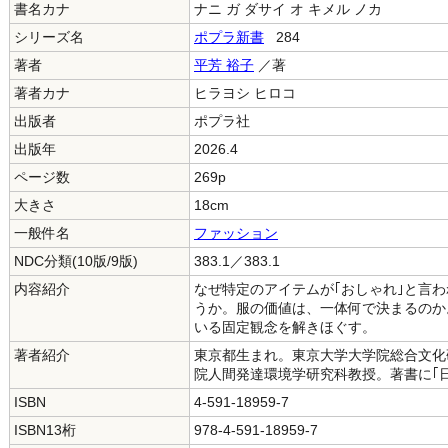
書名カナ
ナニ ガ ダサイ オ キメル ノカ
シリーズ名
ポプラ新書
284
著者
平芳 裕子
／著
著者カナ
ヒラヨシ ヒロコ
出版者
ポプラ社
出版年
2026.4
ページ数
269p
大きさ
18cm
一般件名
ファッション
NDC分類(10版/9版)
383.1／383.1
内容紹介
なぜ特定のアイテムが｢おしゃれ｣と言わ
うか。服の価値は、一体何で決まるのか
いる固定観念を解きほぐす。
著者紹介
東京都生まれ。東京大学大学院総合文化
院人間発達環境学研究科教授。著書に｢
ISBN
4-591-18959-7
ISBN13桁
978-4-591-18959-7