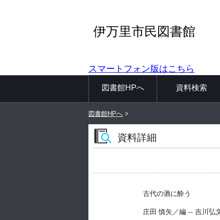
伊万里市民図書館
スマートフォン版はこちら
図書館HPへ
資料検索
図書館HPへ
>
資料詳細
古代の酒に酔う
庄田 慎矢／編 -- 吉川弘文館 -