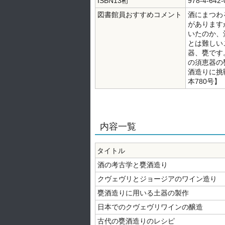
ISBN13桁
978-4-642-
図書館員おすすめコメント
酒にまつわ
があります
いたのか、
とは難しい
器、甕です
の須恵器の
酒造りに挑
本780号】
内容一覧
タイトル
酒の考古学と甕酒造り
クヴェヴリとジョージアのワイン造り
甕酒造りに用いる土器の製作
日本でのクヴェヴリワインの醸造
古代の甕酒造りのレシピ