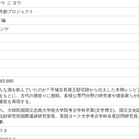
サケ ニ ヨウ
共創プロジェクト
／編
シンヤ
83.885
んな酒を飲んでいたのか? 平城京長屋王邸宅跡から出土した木簡レシピ
をもとに、古代の酒造りに挑戦。多様な専門分野の研究者や酒造家らが
醸造を再現する。
れ。大韓民国国立忠南大学校大学院考古学科卒業(文学博士)。国立文化
化財研究所国際遺跡研究室長。英国ヨーク大学考古学科名誉訪問研究員
事。
7-3