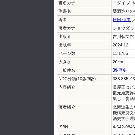
書名カナ
コダイ ノ 
副書名
甕酒造りの
著者
庄田 慎矢
著者カナ
ショウダ 
出版者
吉川弘文館
出版年
2024.12
ページ数
11,178p
大きさ
20cm
一般件名
酒-歴史
NDC分類(10版/9版)
383.885／3
内容紹介
長屋王はど
復元須恵器
集し、甕酒
著者紹介
北海道生ま
機構奈良文
酒史学会理
ISBN
4-642-0846