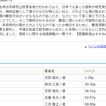
08467-3
る考古学研究は世界各地で行われており、日本でも多くの資料や研究実
が、物的証拠として酒そのものが残らない以上、どのような酒が飲まれ
酒の醸造方法がいかなるものであったか、などについて深く掘り下げる
ことでした。そこで期待がかかるのが、醸造に用いられた可能性のある
。奈良時代の酒がどのようなものであったか検討するために、醸造実験
甕を製作し、平城京長屋王邸宅跡から出土した木簡レシピをもとに古代
戦しました。酒造りに関する知識満載の一冊です。【図書館員おすすめ
ページの先
著者名
ページ
庄田 慎矢／著
1-29p
柿沼 江美／著
30-35p
庄田 慎矢／著
36-51p
近藤 良介／著
52-57p
三舟 隆之／著
58-80p