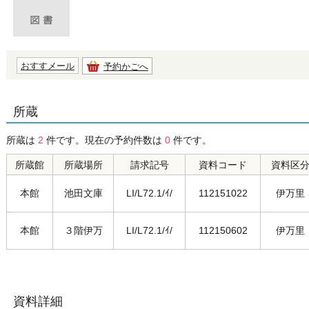
おすすメール
予約かごへ
所蔵
所蔵は
2
件です。現在の予約件数は
0
件です。
所蔵館
所蔵場所
請求記号
資料コード
資料区
本館
池田文庫
LI/L72.1/ｲ/
112151022
伊万里
本館
３階伊万
LI/L72.1/ｲ/
112150602
伊万里
資料詳細