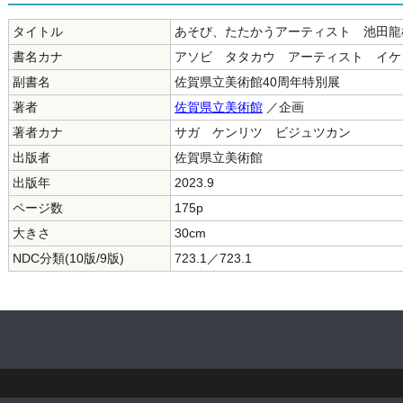
タイトル
あそび、たたかうアーティスト 池田龍
書名カナ
アソビ タタカウ アーティスト イケ
副書名
佐賀県立美術館40周年特別展
著者
佐賀県立美術館
／企画
著者カナ
サガ ケンリツ ビジュツカン
出版者
佐賀県立美術館
出版年
2023.9
ページ数
175p
大きさ
30cm
NDC分類(10版/9版)
723.1／723.1