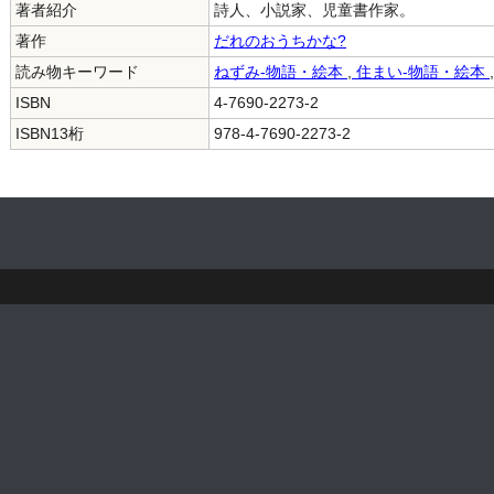
著者紹介
詩人、小説家、児童書作家。
著作
だれのおうちかな?
読み物キーワード
ねずみ-物語・絵本
,
住まい-物語・絵本
,
ISBN
4-7690-2273-2
ISBN13桁
978-4-7690-2273-2