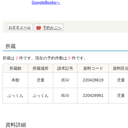
GoogleBooksへ
おすすメール
予約かごへ
所蔵
所蔵は
2
件です。現在の予約件数は
0
件です。
所蔵館
所蔵場所
請求記号
資料コード
資料区
本館
児童
/E/ｽ/
220428619
児童
ぶっくん
ぶっくん
/E/ｽ/
220428981
児童
資料詳細