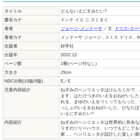
タイトル
どんないえにすみたい?
書名カナ
ドンナ イエ ニ スミタイ
著者
ジョージ･メンドーサ
／文,
ドリス･スー
著者カナ
メンドーサ ジョージ , スミス ドリス , 
出版者
好学社
出版年
2022.12
ページ数
1冊(ページ付なし)
大きさ
29cm
NDC分類(10版/9版)
E／E
児童内容紹介
ねずみのヘンリエッタはけんちくかで、
ます。はたけつきのいえをおねがいした
れる、まゆのいえをつくってもらった、
っしょのいえをおねがいした、ひなたぼ
いえにすみたい?
内容紹介
ねずみのヘンリエッタは世界的に有名な
りすのツリーハウス、いつでもどこでも
家…。ヘンリエッタが設計した楽しい家