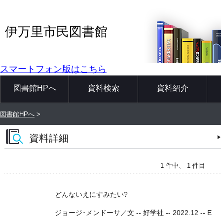
伊万里市民図書館
スマートフォン版はこちら
図書館HPへ
資料検索
資料紹介
図書館HPへ
>
資料詳細
1 件中、 1 件目
どんないえにすみたい?
ジョージ･メンドーサ／文 -- 好学社 -- 2022.12 -- E