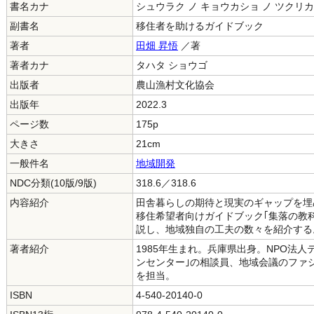
書名カナ
シュウラク ノ キョウカショ ノ ツクリ
副書名
移住者を助けるガイドブック
著者
田畑 昇悟
／著
著者カナ
タハタ ショウゴ
出版者
農山漁村文化協会
出版年
2022.3
ページ数
175p
大きさ
21cm
一般件名
地域開発
NDC分類(10版/9版)
318.6／318.6
内容紹介
田舎暮らしの期待と現実のギャップを埋
移住希望者向けガイドブック｢集落の教
説し、地域独自の工夫の数々を紹介する
著者紹介
1985年生まれ。兵庫県出身。NPO法
ンセンター｣の相談員、地域会議のファ
を担当。
ISBN
4-540-20140-0