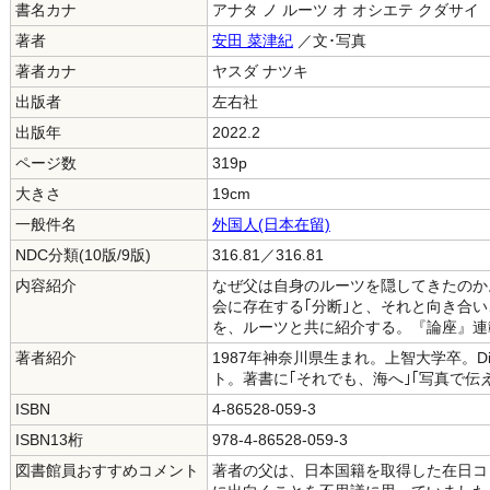
書名カナ
アナタ ノ ルーツ オ オシエテ クダサイ
著者
安田 菜津紀
／文･写真
著者カナ
ヤスダ ナツキ
出版者
左右社
出版年
2022.2
ページ数
319p
大きさ
19cm
一般件名
外国人(日本在留)
NDC分類(10版/9版)
316.81／316.81
内容紹介
なぜ父は自身のルーツを隠してきたのか
会に存在する｢分断｣と、それと向き合
を、ルーツと共に紹介する。『論座』連
著者紹介
1987年神奈川県生まれ。上智大学卒。Dial
ト。著書に｢それでも、海へ｣｢写真で伝
ISBN
4-86528-059-3
ISBN13桁
978-4-86528-059-3
図書館員おすすめコメント
著者の父は、日本国籍を取得した在日コ