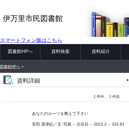
伊万里市民図書館
スマートフォン版はこちら
図書館HPへ
資料検索
資料紹介
図書館HPへ
>
資料詳細
1 件中、 1 件目
あなたのルーツを教えて下さい
安田 菜津紀／文･写真 -- 左右社 -- 2022.2 -- 316.81