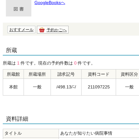
GoogleBooksへ
おすすメール
予約かごへ
所蔵
所蔵は
1
件です。現在の予約件数は
0
件です。
所蔵館
所蔵場所
請求記号
資料コード
資料区分
本館
一般
/498.13/ﾆ/
211097225
一般
資料詳細
タイトル
あなたが知りたい病院事情