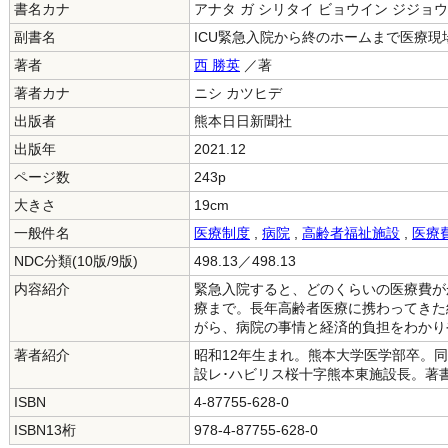
書名カナ
アナタ ガ シリタイ ビョウイン ジジョウ
副書名
ICU緊急入院から終のホームまで医療現
著者
西 勝英
／著
著者カナ
ニシ カツヒデ
出版者
熊本日日新聞社
出版年
2021.12
ページ数
243p
大きさ
19cm
一般件名
医療制度
,
病院
,
高齢者福祉施設
,
医療
NDC分類(10版/9版)
498.13／498.13
内容紹介
緊急入院すると、どのくらいの医療費が
療まで。長年高齢者医療に携わってきた
がら、病院の事情と経済的負担をわかり
著者紹介
昭和12年生まれ。熊本大学医学部卒。
設レ･ハビリス桜十字熊本東施設長。著
ISBN
4-87755-628-0
ISBN13桁
978-4-87755-628-0