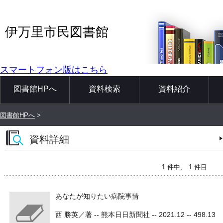
伊万里市民図書館
スマートフォン版はこちら
図書館HPへ
資料検索
資料紹介
図書館HPへ
>
資料詳細
1 件中、 1 件目
あなたが知りたい病院事情
西 勝英／著 -- 熊本日日新聞社 -- 2021.12 -- 498.13