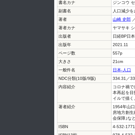
書名カナ
ジンコウ 
副書名
人口減少を
著者
山崎 史郎
著者カナ
ヤマサキ 
出版者
日経BP日
出版年
2021.11
ページ数
557p
大きさ
21cm
一般件名
日本-人口
NDC分類(10版/9版)
334.31／33
内容紹介
コロナ禍で
本再起を目
イルで描く
著者紹介
1954年
房地方創生
会保障｣な
ISBN
4-532-1771