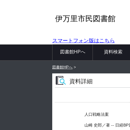
伊万里市民図書館
スマートフォン版はこちら
図書館HPへ
資料検索
図書館HPへ
>
資料詳細
人口戦略法案
山崎 史郎／著 -- 日経BP日本