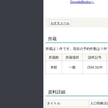
GoogleBooksへ
おすすメール
所蔵
所蔵は
1
件です。現在の予約件数は
0
件
所蔵館
所蔵場所
請求記号
本館
一般
/334.31/ﾔ/
資料詳細
タイトル
人口戦略法