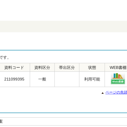
です。
資料コード
資料区分
帯出区分
状態
WEB書棚
211099395
一般
利用可能
ページの先
案