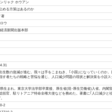
センリャク ホウアン
止める方策はあるのか
／著
シロウ
本経済新聞出版本部
4.31
出生数の急減が進む。我々は手をこまねき、｢小国｣になっていくのか。
指す者たちの戦略と苦悩を通じ、人口減少問題の現状と解決策を小説ス
。
山口県生まれ。東京大学法学部卒業後、厚生省(現･厚生労働省)入省。内閣
総括官、駐リトアニア特命全権大使などを務めた。著書に｢人口減少と
ど。
0-2