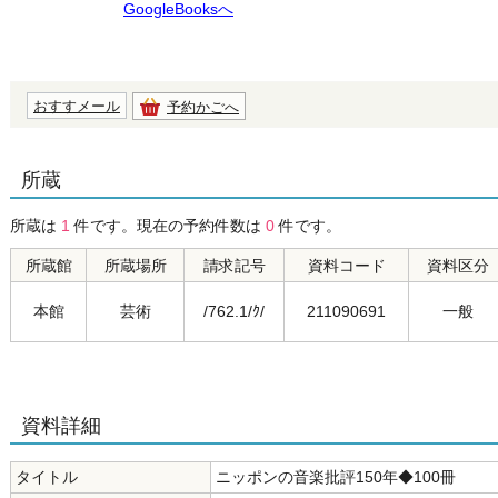
GoogleBooksへ
おすすメール
予約かごへ
所蔵
所蔵は
1
件です。現在の予約件数は
0
件です。
所蔵館
所蔵場所
請求記号
資料コード
資料区分
本館
芸術
/762.1/ｸ/
211090691
一般
資料詳細
タイトル
ニッポンの音楽批評150年◆100冊