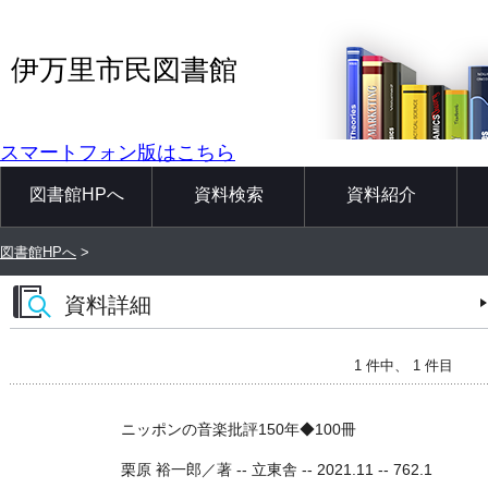
伊万里市民図書館
スマートフォン版はこちら
図書館HPへ
資料検索
資料紹介
図書館HPへ
>
資料詳細
1 件中、 1 件目
ニッポンの音楽批評150年◆100冊
栗原 裕一郎／著 -- 立東舎 -- 2021.11 -- 762.1