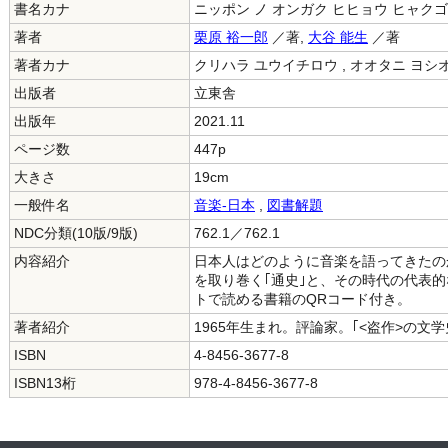
書名カナ
ニッポン ノ オンガク ヒヒョウ ヒャク
著者
栗原 裕一郎
／著,
大谷 能生
／著
著者カナ
クリハラ ユウイチロウ , オオタニ ヨシ
出版者
立東舎
出版年
2021.11
ページ数
447p
大きさ
19cm
一般件名
音楽-日本
,
図書解題
NDC分類(10版/9版)
762.1／762.1
内容紹介
日本人はどのように音楽を語ってきたのか
を取り巻く｢通史｣と、その時代の代表的
トで読める書籍のQRコード付き。
著者紹介
1965年生まれ。評論家。｢<盗作>の文
ISBN
4-8456-3677-8
ISBN13桁
978-4-8456-3677-8