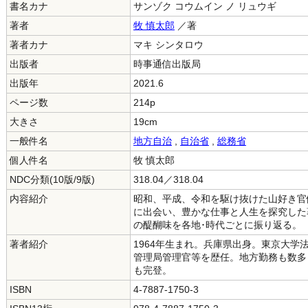
書名カナ
サンゾク コウムイン ノ リュウギ
著者
牧 慎太郎
／著
著者カナ
マキ シンタロウ
出版者
時事通信出版局
出版年
2021.6
ページ数
214p
大きさ
19cm
一般件名
地方自治
,
自治省
,
総務省
個人件名
牧 慎太郎
NDC分類(10版/9版)
318.04／318.04
内容紹介
昭和、平成、令和を駆け抜けた山好き官
に出会い、豊かな仕事と人生を探究した
の醍醐味を各地･時代ごとに振り返る。
著者紹介
1964年生まれ。兵庫県出身。東京大
管理局管理官等を歴任。地方勤務も数多
も完登。
ISBN
4-7887-1750-3