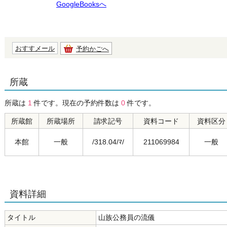
GoogleBooksへ
おすすメール
予約かごへ
所蔵
所蔵は
1
件です。現在の予約件数は
0
件です。
所蔵館
所蔵場所
請求記号
資料コード
資料区分
本館
一般
/318.04/ﾏ/
211069984
一般
資料詳細
タイトル
山族公務員の流儀