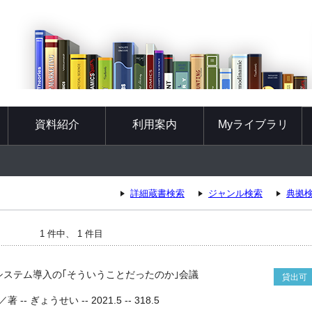
資料紹介
利用案内
Myライブラリ
詳細蔵書検索
ジャンル検索
典拠
1 件中、 1 件目
システム導入の｢そういうことだったのか｣会議
貸出可
 ぎょうせい -- 2021.5 -- 318.5