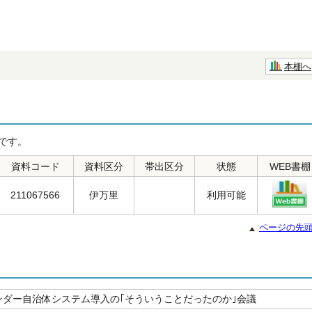
本棚へ
です。
資料コード
資料区分
帯出区分
状態
WEB書棚
211067566
伊万里
利用可能
ページの先
ンダー自治体システム導入の｢そういうことだったのか｣会議