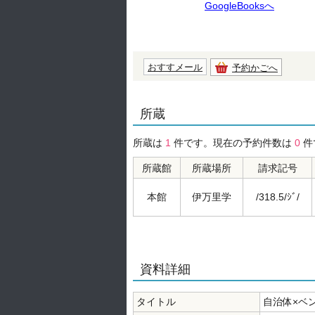
GoogleBooksへ
おすすメール
予約かごへ
所蔵
所蔵は
1
件です。現在の予約件数は
0
件
所蔵館
所蔵場所
請求記号
本館
伊万里学
/318.5/ｼﾞ/
資料詳細
タイトル
自治体×ベ