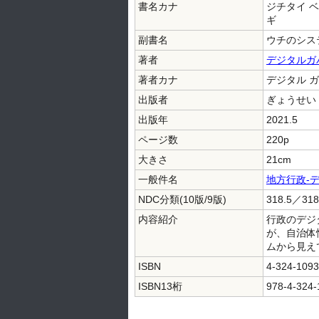
書名カナ
ジチタイ ベ
ギ
副書名
ウチのシス
著者
デジタルガ
著者カナ
デジタル 
出版者
ぎょうせい
出版年
2021.5
ページ数
220p
大きさ
21cm
一般件名
地方行政-
NDC分類(10版/9版)
318.5／318
内容紹介
行政のデジ
が、自治体
ムから見え
ISBN
4-324-1093
ISBN13桁
978-4-324-