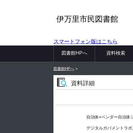
伊万里市民図書館
スマートフォン版はこちら
図書館HPへ
資料検索
図書館HPへ
>
資料詳細
自治体×ベンダー自治体
デジタルガバメントラボ／著 --