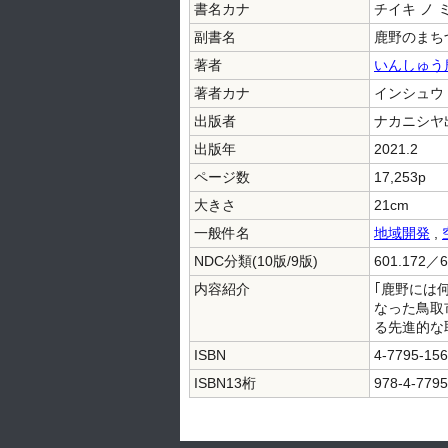
書名カナ
チイキ ノ 
副書名
鹿野のまち
著者
いんしゅう
著者カナ
インシュウ
出版者
ナカニシヤ
出版年
2021.2
ページ数
17,253p
大きさ
21cm
一般件名
地域開発
,
NDC分類(10版/9版)
601.172／6
内容紹介
｢鹿野には
なった鳥取
る先進的な
ISBN
4-7795-156
ISBN13桁
978-4-7795