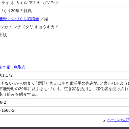
ミライ オ カエル アキヤ カツヨウ
づくり20年の挑戦
鹿野まちづくり協議会
／編
 シカノ マチズクリ キョウギカイ
出版
空き家
,
鳥取市
01.172
何もない｣から始まり｢鹿野と言えば空き家活用の先進地｣と言われるよう
市鹿野町の20年に及ぶまちづくり。空き家を活用し、移住者を受け入れ
取り組みを紹介する。
8-2
-1568-2
ページの先