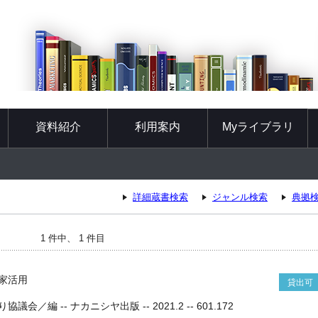
資料紹介
利用案内
Myライブラリ
詳細蔵書検索
ジャンル検索
典拠
1 件中、 1 件目
家活用
貸出可
／編 -- ナカニシヤ出版 -- 2021.2 -- 601.172