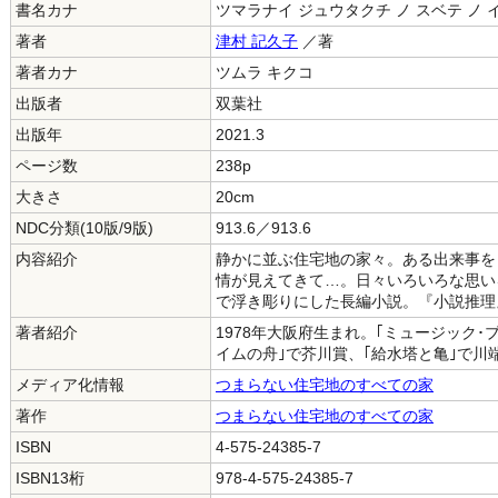
書名カナ
ツマラナイ ジュウタクチ ノ スベテ ノ 
著者
津村 記久子
／著
著者カナ
ツムラ キクコ
出版者
双葉社
出版年
2021.3
ページ数
238p
大きさ
20cm
NDC分類(10版/9版)
913.6／913.6
内容紹介
静かに並ぶ住宅地の家々。ある出来事を
情が見えてきて…。日々いろいろな思い
で浮き彫りにした長編小説。『小説推理
著者紹介
1978年大阪府生まれ。｢ミュージック･
イムの舟｣で芥川賞、｢給水塔と亀｣で川
メディア化情報
つまらない住宅地のすべての家
著作
つまらない住宅地のすべての家
ISBN
4-575-24385-7
ISBN13桁
978-4-575-24385-7