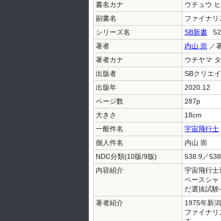
書名カナ
ウチュウ ヒ
副書名
ファイナリ
シリーズ名
SB新書
52
著者
内山 崇
／
著者カナ
ウチヤマ 
出版者
SBクリエ
出版年
2020.12
ページ数
287p
大きさ
18cm
一般件名
宇宙飛行士
個人件名
内山 崇
NDC分類(10版/9版)
538.9／538
内容紹介
宇宙飛行士
ペースシャ
だ選抜試験
著者紹介
1975年
ファイナリ