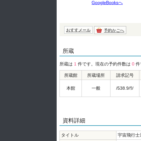
GoogleBooksへ
おすすメール
予約かごへ
所蔵
所蔵は
1
件です。現在の予約件数は
0
件
所蔵館
所蔵場所
請求記号
本館
一般
/538.9/ｳ/
資料詳細
タイトル
宇宙飛行士