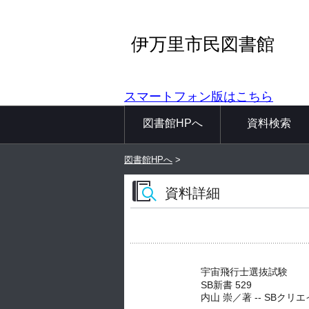
伊万里市民図書館
スマートフォン版はこちら
図書館HPへ
資料検索
図書館HPへ
>
資料詳細
宇宙飛行士選抜試験
SB新書 529
内山 崇／著 -- SBクリエイティ