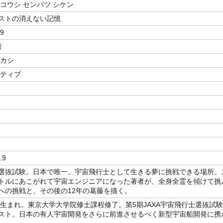
コウシ センバツ シケン
ストの消えない記憶
9
著
タカシ
イティブ
.9
選抜試験。日本で唯一、宇宙飛行士として生きる夢に挑戦できる場所。
トルにあこがれて宇宙エンジニアになった著者が、全身全霊を傾けて挑
への挑戦と、その後の12年の葛藤を描く。
新潟生まれ。東京大学大学院修士課程修了。第5期JAXA宇宙飛行士選抜試験
スト。日本の有人宇宙開発をさらに前進させるべく新型宇宙船開発に携