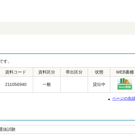
です。
資料コード
資料区分
帯出区分
状態
WEB書棚
211056940
一般
貸出中
ページの先
選抜試験