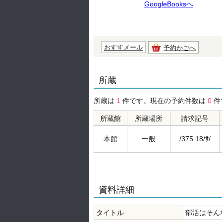
GoogleBooksへ
おすすメール
予約かごへ
所蔵
所蔵は
1
件です。現在の予約件数は
0
件
所蔵館
所蔵場所
請求記号
本館
一般
/375.18/ｻ/
資料詳細
タイトル
部活はそん