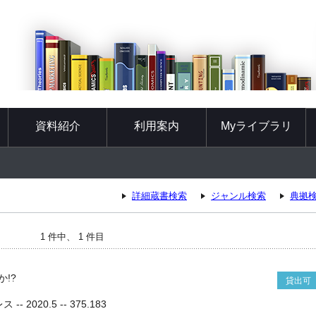
資料紹介
利用案内
Myライブラリ
詳細蔵書検索
ジャンル検索
典拠
1 件中、 1 件目
!?
貸出可
- 2020.5 -- 375.183