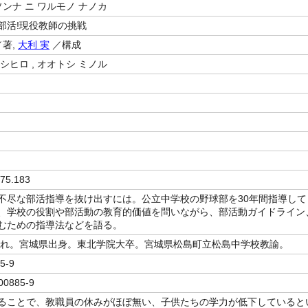
ソンナ ニ ワルモノ ナノカ
部活!現役教師の挑戦
著,
大利 実
／構成
シヒロ , オオトシ ミノル
75.183
不尽な部活指導を抜け出すには。公立中学校の野球部を30年間指導して
、学校の役割や部活動の教育的価値を問いながら、部活動ガイドライン
むための指導法などを語る。
生まれ。宮城県出身。東北学院大卒。宮城県松島町立松島中学校教諭。
5-9
00885-9
ることで、教職員の休みがほぼ無い、子供たちの学力が低下していると