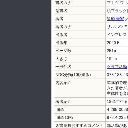
書名カナ
ブカツ ワ 
副書名
脱ブラック
著者
猿橋 善宏
／
著者カナ
サルハシ ヨ
出版者
インプレス
出版年
2020.5
ページ数
251p
大きさ
19cm
一般件名
クラブ活動
NDC分類(10版/9版)
375.183／3
内容紹介
軍隊的で理
きた著者が
主体性を育
著者紹介
1961年
ISBN
4-295-0088
ISBN13桁
978-4-295-
図書館員おすすめコメント
部活動があ